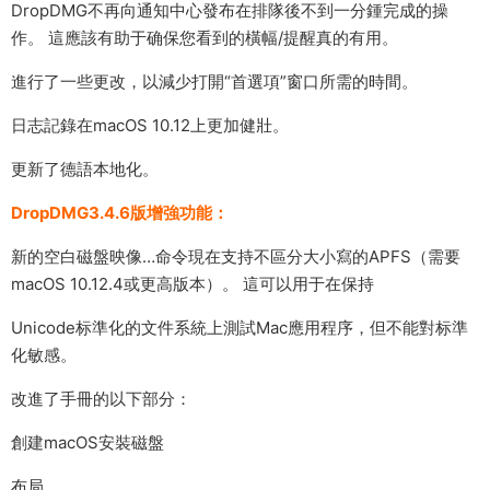
DropDMG不再向通知中心發布在排隊後不到一分鍾完成的操
作。 這應該有助于确保您看到的橫幅/提醒真的有用。
進行了一些更改，以減少打開“首選項”窗口所需的時間。
日志記錄在macOS 10.12上更加健壯。
更新了德語本地化。
DropDMG3.4.6版增強功能：
新的空白磁盤映像…命令現在支持不區分大小寫的APFS（需要
macOS 10.12.4或更高版本）。 這可以用于在保持
Unicode标準化的文件系統上測試Mac應用程序，但不能對标準
化敏感。
改進了手冊的以下部分：
創建macOS安裝磁盤
布局