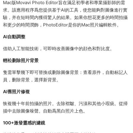
Mac版Movavi Photo Editor旨在滿足初學者和專業攝影師的需
求。該應用程序爲您提供基于AI的工具，使您能夠對圖像進行實
驗，并在短時間内獲得驚人的結果。如果你想花更多的時間拍攝
和更少的時間潤飾，PhotoEditor是你的Mac照片編輯軟件。
AI自動調整
借助人工智能技術，可即時改善圖像中的顔色和對比度。
輕松删除照片背景
隻需單擊幾下即可替換或删除圖像背景：查看原件，自動标記人
員，删除背景，選擇新背景。
AI舊照片修複
恢複幾十年前拍攝的照片。去除褶皺、污漬和其他小瑕疵。從掃
描中去除圖像噪聲。自動爲黑白照片上色。
100+激發靈感的濾鏡