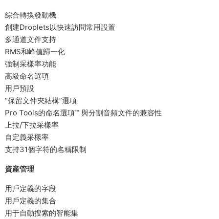
綜合轉換發動機
創建Droplets以快速訪問常用設置
多通道文件支持
RMS和峰值歸一化
強制采樣率功能
高級命名選項
用戶預設
“保留文件夾結構”選項
Pro Tools的命名選項™ 與分割音頻文件的兼容性
上拉/下拉采樣率
自定義采樣率
支持31個字符的名稱限制
資産管理
用戶定義的字段
用戶定義的集合
用于自動搜索的智能集