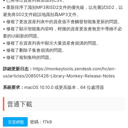
• 已将導出資産列表添加到CSV。
• 重新排序了識别MP3和SD2文件的優先級，以先嘗試SD2，以
避免将SD2文件錯誤地識别爲MP3文件。
• 修複了更改資産列表中的資産值不會觸發智能集更新的問題。
• 修複了顯示智能集内容時，輕微的資産更改會無意中導緻不必
要的UI刷新的問題。
• 修複了在資産列表中顯示大量資産會崩潰的問題。
• 修複了删除子集會崩潰的問題。
• 修複了複制集時的問題。
詳細更新日志：
https://monkeytools.zendesk.com/hc/en-
us/articles/208501426-Library-Monkey-Release-Notes
系統要求：
macOS 10.10.0 或更高版本，64 位處理器
普通下載
密碼：f7k9
百度網盤