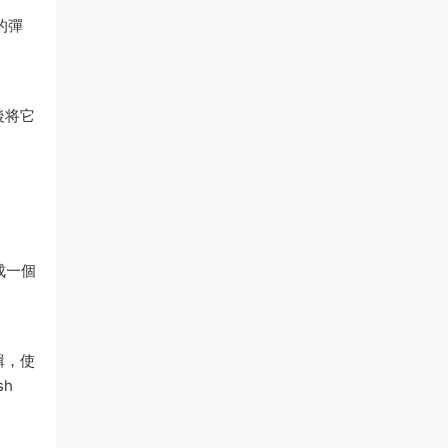
的彈
後将它
成一個
輯，使
h