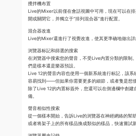
攪拌機布置
Live的Mixer以前僅在會話視圖中可用，現在可以
開或關閉它，并獨立于“排列混合器”進行配置。
混合器改進
Live的Mixer還進行了視覺改進，使其更準确地做
浏覽器标記和篩選的搜索
在浏覽器中搜索您的聲音，不受Live内置分類的限制。
們是樣本還是樂器預設。
Live 12的聲音内容也使用一個新系統進行标記，
容易找到——但如果你需要更多的細節，或者隻是想
除了Live 12的内置标簽外，您還可以在側邊欄中
備。
聲音相似性搜索
從一個樣本開始，告訴Live的浏覽器在神經網絡的
或者将架子上的所有樣品換成類似的樣品，快速嘗試
浏覽器曆史記錄