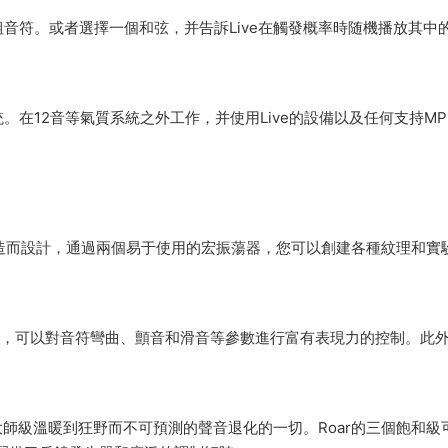
音符。或者選擇一個和弦，并告訴Live在觸發概率時随機播放其中
在12音等氣質系統之外工作，并使用Live的設備以及任何支持MP
造而設計，通過兩個易于使用的宏振蕩器，您可以創建各種紋理和實
PE功能，可以對音符彎曲、顫音和滑音等參數進行富有表現力的控制。此
大師級溫暖到狂野而不可預測的聲音退化的一切。Roar的三個飽和級