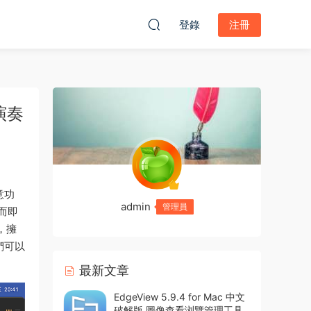
登錄
注冊
及演奏
意功
admin
管理員
制而即
，擁
們可以
最新文章
EdgeView 5.9.4 for Mac 中文
破解版 圖像查看浏覽管理工具