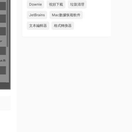
Downie
視頻下載
垃圾清理
來源：
求檔區
JetBrains
Mac數據恢複軟件
u481623166606
• 2026-08-06
文本編輯器
格式轉換器
求 Danvici 21.0.4 MAC 版
來源：
求檔區