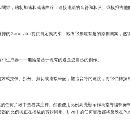
物和關節，繪制加速和減速曲線，連接連續的音符和和弦，或模拟吉他
擇的Generator提供自定義約束，觀看它創建有趣的原創圖案，然
轉換和生成器——無論是基于現有的還是您自己的創作。
的方式拉伸、拆分、剪切或連接筆記；塑造音符的速度；将它們轉換
創建的任何片段中查看其注釋。然後使用比例高亮顯示作爲指導編輯剪
器的比例與正在播放的剪輯同步。Live中的任何更改都将反映在Pus