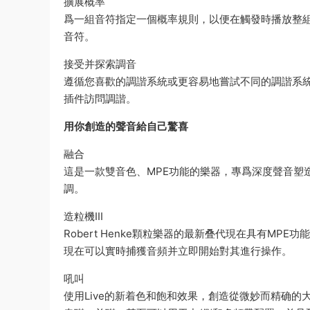
擴展概率
爲一組音符指定一個概率規則，以便在觸發時播放整組
音符。
接受并探索調音
遵循您喜歡的調諧系統或更容易地嘗試不同的調諧系統。
插件訪問調諧。
用你創造的聲音給自己驚喜
融合
這是一款雙音色、MPE功能的樂器，專爲深度聲音塑
調。
造粒機III
Robert Henke顆粒樂器的最新叠代現在具有M
現在可以實時捕獲音頻并立即開始對其進行操作。
吼叫
使用Live的新着色和飽和效果，創造從微妙而精确的