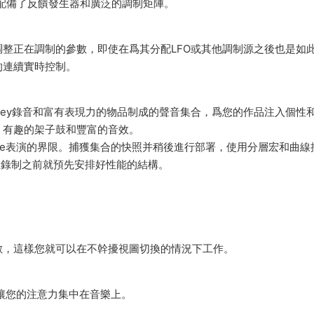
配備了反饋發生器和廣泛的調制矩陣。
整正在調制的參數，即使在爲其分配LFO或其他調制源之後也是如
的連續實時控制。
ley錄音和富有表現力的物品制成的聲音集合，爲您的作品注入個性
、有趣的架子鼓和豐富的音效。
，突破了Live表演的界限。捕獲集合的快照并稍後進行部署，使用分層宏和曲
在錄制之前就預先安排好性能的結構。
數，這樣您就可以在不幹擾視圖切換的情況下工作。
，讓您的注意力集中在音樂上。