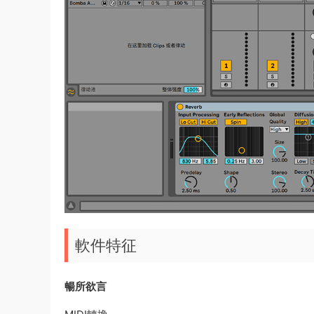
軟件特征
暢所欲言