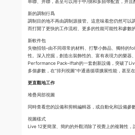
串聯、并聯，甚至可以用于中/側和多頻帶配置，并且
新的調制行爲
調制目的地不再由調制源接管。這意味着您仍然可以調
而打開了更快的工作流程、更多的性能可能性和參數
新軟件包
失物招領–由不同尋常的材料、打擊小飾品、獨特的fo
性。深入挖掘，創造出裝飾性的、富有表現力的樂器
Performance Pack–Iftah的一套創新設備
多個參數，在“排列視圖”中通過循環擴展性能，甚至
更直觀地工作
堆疊局部視圖
同時查看您的設備和剪輯編輯器，或自動化和設備參
視圖樣式
Live 12更簡潔、簡約的外觀消除了視覺上的複雜性