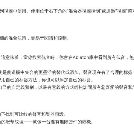
在排列視圖中使用。使用位于右下角的“混合器視圖控制”或通過“視圖”菜
出詳細的混合決策，更易于閱讀和控制。
這意味着，當你搜索低音時，你會在Ableton庫中看到所有低音，
該系統是側邊欄中集合的更靈活的替代或添加。聲音現在有了合理的标簽
使用自己的标簽方法，你也可以添加自己的标簽。
創建自己的自定義類别，以最有意義的方式輕松訪問所有您喜愛的聲音和
幫助下找到可比較的聲音和樂器預設。
新的敲擊紋理——就像一台擁有無限套件的鼓機。