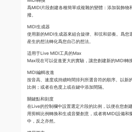
MIDI轉換
爲MIDI片段創建各種簡單或複雜的變體：添加裝飾
撥。
MIDI生成器
使用新的MIDI生成器來組合旋律、和弦和節奏。爲您選
産生的想法轉化爲您自己的想法。
适用于Live MIDI工具的Max
Max現在可以促進更大的實驗，讓您創建新的MIDI
MIDI編輯改進
按音高、速度或持續時間排列所選音符的順序。以新
比例；或者在色度上或在鍵中添加間隔。
關鍵點和刻度
在Live的控制欄中設置選定片段的比例，以便在您
用剪輯比例轉換和生成音樂創意，或者将MIDI設備和樂
中，反之亦然。