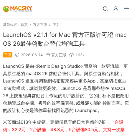
當前位置：
首頁
官方正版
正文
LaunchOS v2.1.1 for Mac 官方正版許可證 mac
OS 26最佳啓動台替代增強工具
正版
2026-06-14
官方正版
1.63k
LaunchOS 是由<Remix Design Studio>開發的一款更流暢、更
具原生感的 macOS 26 啓動台替代工具。與原生啓動台相比，
LaunchOS 還支持調整網格密度來容納更多App，甚至切換至垂
直滾動模式，讓浏覽更高效。LaunchOS 是爲那些想在 macOS
26 上恢複經典啓動台工作流的用戶設計的。它的目标不是把應用
啓動變成命令欄、複雜的效率儀表盤, 或堆滿功能的控制面闆。它
的設計初心便是讓你重新找回熟悉的 Launchpad。
米茨商城618年中促銷，定價僅爲官網日常售價的7折，
一台設
備：32.2元，2台設備：48.3元，5台設備80.5元。支持一次購