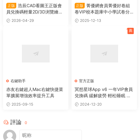
浩辰CAD看圖王正版會
菁優網會員菁優好卷組
正版
正版
員兌換碼輕量2D/3D浏覽繪圖
卷VIP校本題庫中小學試卷分
測量标注神器
析備課平台
2026-04-29
2025-12-13
薦
右鍵助手
官方正版
赤友右鍵超人Mac右鍵快捷菜
冥想星球App v6 一年VIP會員
單擴展增強效率提升工具
兌換碼 緩解疲勞 輕松睡眠 白
噪音減壓神器
2025-09-15
2024-12-20
評論
0