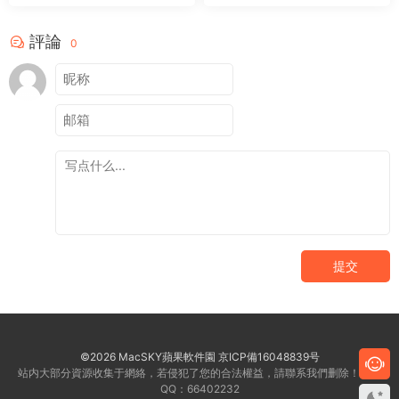
評論
0
提交
©2026 MacSKY蘋果軟件園
京ICP備16048839号
站内大部分資源收集于網絡，若侵犯了您的合法權益，請聯系我們删除！客服
QQ：66402232