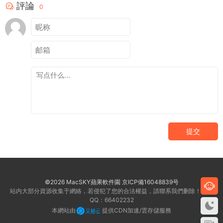
評論
0
提交
©2026 MacSKY蘋果軟件園
京ICP備16048839号
站内大部分資源收集于網絡，若侵犯了您的合法權益，請聯系我們删除！客服
QQ：66402232
本網站由
提供CDN加速/雲存儲服務