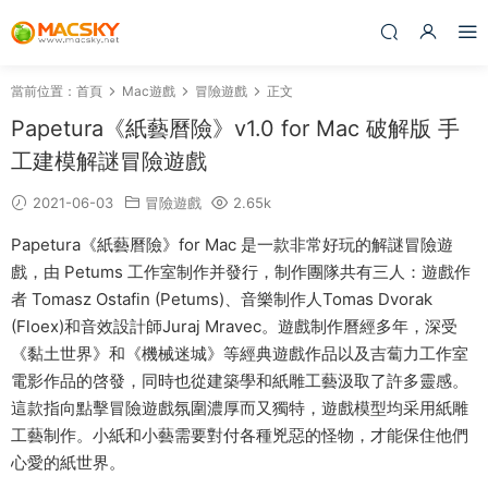
當前位置：
首頁
Mac遊戲
冒險遊戲
正文
Papetura《紙藝曆險》v1.0 for Mac 破解版 手
工建模解謎冒險遊戲
2021-06-03
冒險遊戲
2.65k
Papetura《紙藝曆險》for Mac 是一款非常好玩的解謎冒險遊
戲，由 Petums 工作室制作并發行，制作團隊共有三人：遊戲作
者 Tomasz Ostafin (Petums)、音樂制作人Tomas Dvorak
(Floex)和音效設計師Juraj Mravec。遊戲制作曆經多年，深受
《黏土世界》和《機械迷城》等經典遊戲作品以及吉蔔力工作室
電影作品的啓發，同時也從建築學和紙雕工藝汲取了許多靈感。
這款指向點擊冒險遊戲氛圍濃厚而又獨特，遊戲模型均采用紙雕
工藝制作。小紙和小藝需要對付各種兇惡的怪物，才能保住他們
心愛的紙世界。