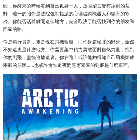
毀，你醒來的時候看到自己孤身一人，放眼望去隻有冰封的荒
野，唯一的陪伴是法院強制指派的心理咨詢機器人和徹骨的寒
冷。你能否活着離開這個地方，完全取決于能否找到你的朋友和
回家的路。
你是飛行員凱，隻是現在飛機報廢，而你身處極北的野外，全然
不知這裏是什麽地方。你需要集中精力勇敢面對自然力量，找到
你的副飛，盡快逃離這裏。你在路上或許能夠得知自己飛機斷成
兩截的原因……也或許會知道夜間窸窸窣窣的到底是什麽東西。