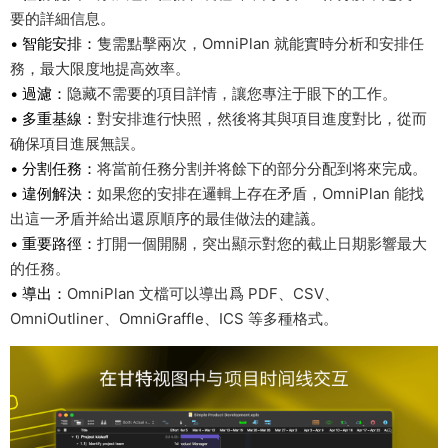
要的詳細信息。
• 智能安排：
隻需點擊兩次，OmniPlan 就能實時分析和安排任
務，最大限度地提高效率。
• 過濾：
隐藏不需要的項目詳情，讓您專注于眼下的工作。
• 多重基線：
對安排進行快照，然後将其與項目進度對比，從而
确保項目進展無誤。
• 分割任務：
将當前任務分割并将餘下的部分分配到将來完成。
• 違例解決：
如果您的安排在邏輯上存在矛盾，OmniPlan 能找
出這一矛盾并給出還原順序的最佳做法的建議。
• 重要路徑：
打開一個開關，突出顯示對您的截止日期影響最大
的任務。
• 導出：
OmniPlan 文檔可以導出爲 PDF、CSV、
OmniOutliner、OmniGraffle、ICS 等多種格式。