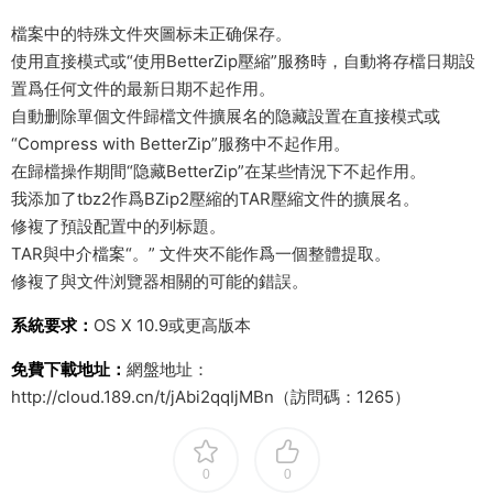
檔案中的特殊文件夾圖标未正确保存。
使用直接模式或“使用BetterZip壓縮”服務時，自動将存檔日期設
置爲任何文件的最新日期不起作用。
自動删除單個文件歸檔文件擴展名的隐藏設置在直接模式或
“Compress with BetterZip”服務中不起作用。
在歸檔操作期間“隐藏BetterZip”在某些情況下不起作用。
我添加了tbz2作爲BZip2壓縮的TAR壓縮文件的擴展名。
修複了預設配置中的列标題。
TAR與中介檔案“。” 文件夾不能作爲一個整體提取。
修複了與文件浏覽器相關的可能的錯誤。
系統要求：
OS X 10.9或更高版本
免費下載地址：
網盤地址：
http://cloud.189.cn/t/jAbi2qqIjMBn（訪問碼：1265）
0
0