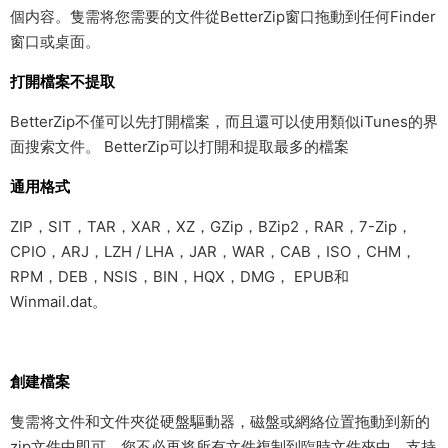
個内容。隻需将您需要的文件從BetterZip窗口拖動到任何Finder
窗口或桌面。
打開檔案不提取
BetterZip不僅可以先打開檔案，而且還可以使用類似iTunes的界
面搜索文件。 BetterZip可以打開和提取最多的檔案
通用格式
ZIP，SIT，TAR，XAR，XZ，GZip，BZip2，RAR，7-Zip，
CPIO，ARJ，LZH / LHA，JAR，WAR，CAB，ISO，CHM，
RPM，DEB，NSIS，BIN，HQX，DMG， EPUB和
Winmail.dat。
創建檔案
隻需将文件和文件夾從硬盤驅動器，磁盤或網絡位置拖動到新的
zip文件中即可。您不必再将所有文件複制到臨時文件夾中。支持