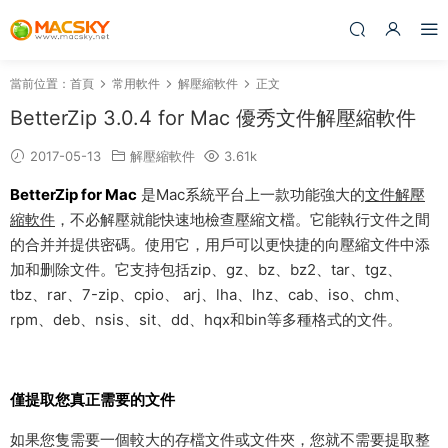
當前位置：
首頁
常用軟件
解壓縮軟件
正文
BetterZip 3.0.4 for Mac 優秀文件解壓縮軟件
2017-05-13
解壓縮軟件
3.61k
BetterZip for Mac
是Mac系統平台上一款功能強大的
文件解壓
縮軟件
，不必解壓就能快速地檢查壓縮文檔。它能執行文件之間
的合并并提供密碼。使用它，用戶可以更快捷的向壓縮文件中添
加和删除文件。它支持包括zip、gz、bz、bz2、tar、tgz、
tbz、rar、7-zip、cpio、 arj、lha、lhz、cab、iso、chm、
rpm、deb、nsis、sit、dd、hqx和bin等多種格式的文件。
僅提取您真正需要的文件
如果您隻需要一個較大的存檔文件或文件夾，您就不需要提取整