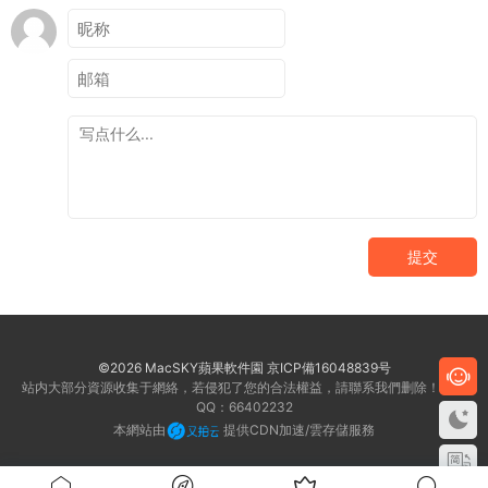
提交
©2026 MacSKY蘋果軟件園
京ICP備16048839号
站内大部分資源收集于網絡，若侵犯了您的合法權益，請聯系我們删除！客服
QQ：66402232
本網站由
提供CDN加速/雲存儲服務