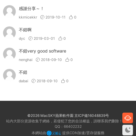
感謝分享～！
kkrnicekkr
2019-10-11
0
不錯啊
dyc
2019-03-01
0
不錯very good software
nenghai
2018-09-10
0
不錯
dabai
2018-09-10
0
©2026 MacSKY蘋果軟件園
京ICP備16048839号
站内大部分資源收集于網絡，若侵犯了您的合法權益，請聯系我們删除！客服
QQ：66402232
本網站由
提供CDN加速/雲存儲服務