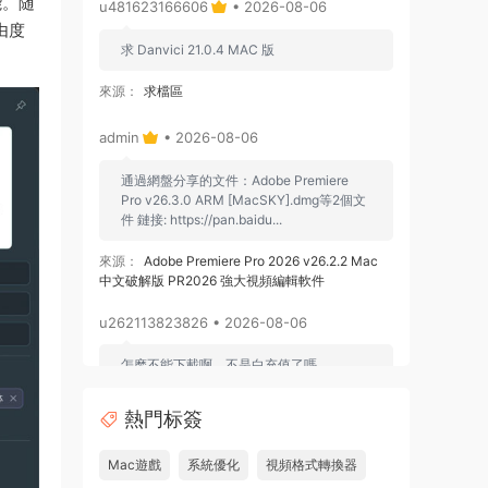
能。随
u481623166606
• 2026-08-06
由度
求 Danvici 21.0.4 MAC 版
來源：
求檔區
admin
• 2026-08-06
通過網盤分享的文件：Adobe Premiere
Pro v26.3.0 ARM [MacSKY].dmg等2個文
件 鏈接: https://pan.baidu...
來源：
Adobe Premiere Pro 2026 v26.2.2 Mac
中文破解版 PR2026 強大視頻編輯軟件
u262113823826 • 2026-08-06
怎麽不能下載啊，不是白充值了嗎
來源：
Adobe Premiere Pro 2026 v26.2.2 Mac
熱門标簽
中文破解版 PR2026 強大視頻編輯軟件
Mac遊戲
系統優化
視頻格式轉換器
u604731536624
• 2026-07-15