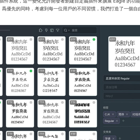
新的插件系統，這一變化允許開發者創建自定義插件來擴展 Eagle 的功
功能」爲優先的同時，考慮到每一位用戶的不同習慣，我們打造了一個自