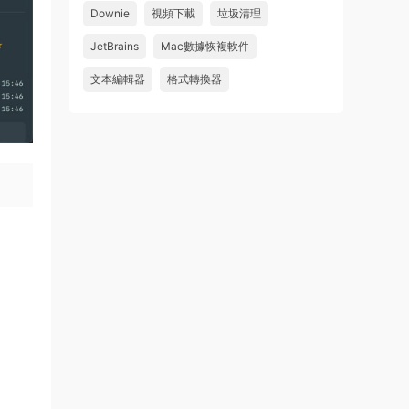
Downie
視頻下載
垃圾清理
wahaha
JetBrains
Mac數據恢複軟件
來源：
Microsoft Office 2016 for Mac v15.39 VL
中文破解版
文本編輯器
格式轉換器
u179212223945 • 2026-07-08
求spark desktop 破解版
來源：
求檔區