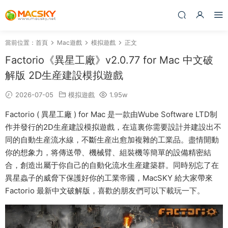
當前位置：
首頁
Mac遊戲
模拟遊戲
正文
Factorio《異星工廠》v2.0.77 for Mac 中文破
解版 2D生産建設模拟遊戲
2026-07-05
模拟遊戲
1.95w
Factorio ( 異星工廠 ) for Mac 是一款由Wube Software LTD制
作并發行的2D生産建設模拟遊戲，在這裏你需要設計并建設出不
同的自動生産流水線，不斷生産出愈加複雜的工業品。盡情開動
你的想象力，将傳送帶、機械臂、組裝機等簡單的設備精密結
合，創造出屬于你自己的自動化流水生産建築群。同時别忘了在
異星蟲子的威脅下保護好你的工業帝國，MacSKY 給大家帶來
Factorio 最新中文破解版，喜歡的朋友們可以下載玩一下。