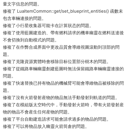
量文字信息的問題。
修複了 LuaItemCommon::get/set_blueprint_entities() 函數未
包含車輛連接的問題。
修複了小行星收集器可能卡在計算狀态的問題。
修複了使用藍圖建造的、帶有燃料請求的機車幽靈在燃料送達後
不會切換到自動模式的問題。
修複了在作弊合成界面中更改品質會導緻視圖滾動到頂部的問
題。
修複了克隆資源實體時會移除目标位置部分樹木的問題。
修複了從鐵路車輛幽靈創建藍圖時無法保留鐵路車輛幽靈連接的
問題。
修複了快速替換已持有物品的機械臂可能會導緻物品被移除的問
題。
修複了沒有火箭發射産物的物品無法手動發射到軌道的問題。
修複了在模組版太空時代中，手動發射火箭時，帶有火箭發射産
物的物品不會産生任何産物的問題。
修複了平台自動建造請求可能會請求過多的物品的問題。
修複了可以将物品放入幽靈火箭筒倉的問題。