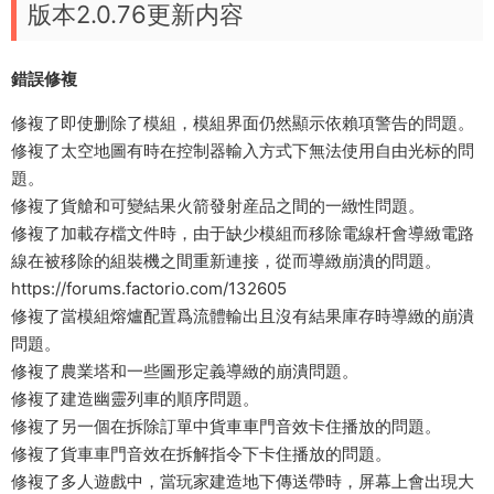
版本2.0.76更新内容
錯誤修複
修複了即使删除了模組，模組界面仍然顯示依賴項警告的問題。
修複了太空地圖有時在控制器輸入方式下無法使用自由光标的問
題。
修複了貨艙和可變結果火箭發射産品之間的一緻性問題。
修複了加載存檔文件時，由于缺少模組而移除電線杆會導緻電路
線在被移除的組裝機之間重新連接，從而導緻崩潰的問題。
https://forums.factorio.com/132605
修複了當模組熔爐配置爲流體輸出且沒有結果庫存時導緻的崩潰
問題。
修複了農業塔和一些圖形定義導緻的崩潰問題。
修複了建造幽靈列車的順序問題。
修複了另一個在拆除訂單中貨車車門音效卡住播放的問題。
修複了貨車車門音效在拆解指令下卡住播放的問題。
修複了多人遊戲中，當玩家建造地下傳送帶時，屏幕上會出現大