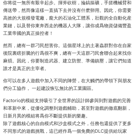
你将從一無所有艱辛起步。揮斧砍樹，掄鎬摳礦，手搓機械臂和
傳送帶，然而像這樣一直搞下去并沒有什麽卵用。因此，你需要
高效的大規模發電廠，龐大的石油化工體系，壯觀的全自動化産
業鏈，以及替你東奔西走的機器人大隊，讓你成爲物資儲備豐盈
工業帝國的真正操控者！
然而，總有一群刁民想害你。這個星球上的土著蟲群對你在自家
後院裏瞎折騰的行爲很不爽，總有一天這群刁民會聯合起來找你
麻煩。因此，你要制造武器、建立防禦、準備鎮壓，讓它們知道
誰才是真正的主宰者。
你可以在多人遊戲中加入不同的陣營，在大觸們的帶領下與朋友
們分工協作， 一起建設恢弘無比的工業園區。
Factorio的模組支持吸引了全世界的設計師參與到對遊戲的完善
和革新中來，從優化調整到遊戲輔助，甚至對遊戲的徹底翻新，
日新月異的模組将爲你不斷提供新的樂趣。
除了遊戲核心的自由模式和沙盒模式之外，任務包還提供了更多
不同形式的遊戲挑戰，這已經作爲一個免費的DLC提供給玩家