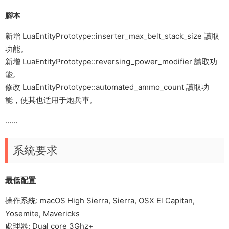
腳本
新增 LuaEntityPrototype::inserter_max_belt_stack_size 讀取
功能。
新增 LuaEntityPrototype::reversing_power_modifier 讀取功
能。
修改 LuaEntityPrototype::automated_ammo_count 讀取功
能，使其也适用于炮兵車。
……
系統要求
最低配置
操作系統: macOS High Sierra, Sierra, OSX El Capitan,
Yosemite, Mavericks
處理器: Dual core 3Ghz+