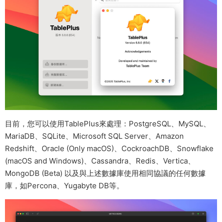
目前，您可以使用TablePlus來處理：PostgreSQL、MySQL、
MariaDB、SQLite、Microsoft SQL Server、Amazon
Redshift、Oracle (Only macOS)、CockroachDB、Snowflake
(macOS and Windows)、Cassandra、Redis、Vertica、
MongoDB (Beta) 以及與上述數據庫使用相同協議的任何數據
庫，如Percona、Yugabyte DB等。