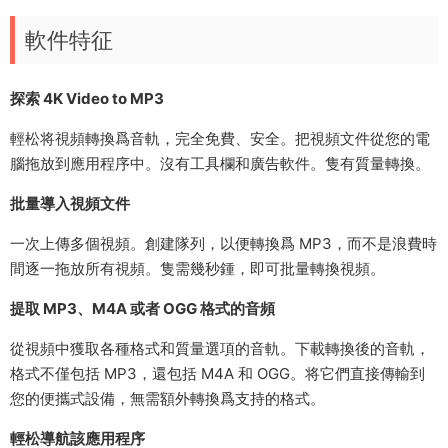
軟件特征
探索 4K Video to MP3
輕松将視頻轉換爲音軌，完全免費、安全。把視頻文件從您的電
腦拖放到應用程序中。沒有工具欄和廣告軟件。隻有質量轉換。
批量導入視頻文件
一次上傳多個視頻。創建隊列，以便轉換爲 MP3，而不是浪費時
間逐一拖放所有視頻。隻需幾秒鍾，即可批量轉換視頻。
提取 MP3、M4A 或者 OGG 格式的音頻
從視頻中獲取各種格式和質量選項的音軌。下載轉換後的音軌，
格式不僅包括 MP3，還包括 M4A 和 OGG。将它們直接傳輸到
您的便攜式設備，無需額外轉換爲支持的格式。
輕松導航該應用程序