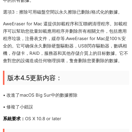
中的所有數據。
選項3：擦除可用磁盤空間以永久擦除已删除/格式化的數據。
AweEraser for Mac 還提供卸載程序和互聯網清理程序。卸載程
序可以幫助您批量卸載應用程序并删除所有相關文件，包括應用
程序垃圾，注冊表文件，緩存等.AweEraser for Mac是100％安
全的。它可确保永久删除硬盤驅動器，USB閃存驅動器，數碼相
機，存儲卡，RAID，服務器和其他存儲介質上的目标數據。它不
會對您的設備造成任何物理損壞，隻會删除您要删除的數據。
版本4.5更新内容：
• 改進了macOS Big Sur中的數據擦除
• 修複了小錯誤
系統要求：
OS X 10.8 or later