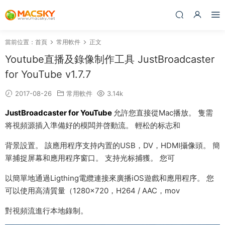
當前位置：
首頁
常用軟件
正文
Youtube直播及錄像制作工具 JustBroadcaster
for YouTube v1.7.7
2017-08-26
常用軟件
3.14k
JustBroadcaster for YouTube
允許您直接從Mac播放。 隻需
将視頻源插入準備好的模闆并啓動流。 輕松的标志和
背景設置。 該應用程序支持内置的USB，DV，HDMI攝像頭。 簡
單捕捉屏幕和應用程序窗口。 支持光标捕獲。 您可
以簡單地通過Ligthing電纜連接來廣播iOS遊戲和應用程序。 您
可以使用高清質量（1280×720，H264 / AAC，mov
對視頻流進行本地錄制。