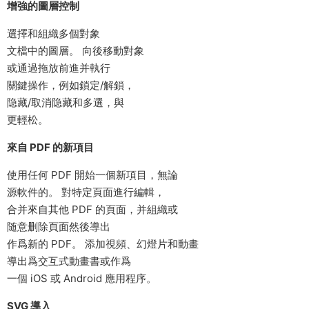
增強的圖層控制
選擇和組織多個對象
文檔中的圖層。 向後移動對象
或通過拖放前進并執行
關鍵操作，例如鎖定/解鎖，
隐藏/取消隐藏和多選，與
更輕松。
來自 PDF 的新項目
使用任何 PDF 開始一個新項目，無論
源軟件的。 對特定頁面進行編輯，
合并來自其他 PDF 的頁面，并組織或
随意删除頁面然後導出
作爲新的 PDF。 添加視頻、幻燈片和動畫
導出爲交互式動畫書或作爲
一個 iOS 或 Android 應用程序。
SVG 導入