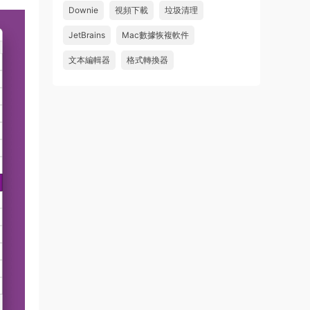
Downie
視頻下載
垃圾清理
wahaha
JetBrains
Mac數據恢複軟件
來源：
Microsoft Office 2016 for Mac v15.39 VL
中文破解版
文本編輯器
格式轉換器
u179212223945 • 2026-07-08
求spark desktop 破解版
來源：
求檔區