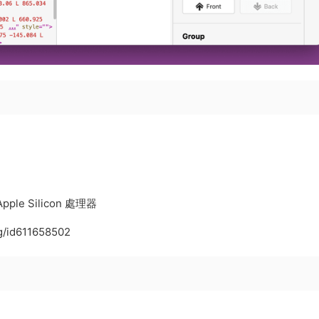
pple Silicon 處理器
vg/id611658502