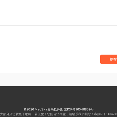
提交
©2026 MacSKY蘋果軟件園
京ICP備16048839号
大部分資源收集于網絡，若侵犯了您的合法權益，請聯系我們删除！客服QQ：66402