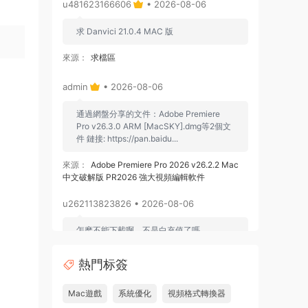
u481623166606
• 2026-08-06
求 Danvici 21.0.4 MAC 版
來源：
求檔區
admin
• 2026-08-06
通過網盤分享的文件：Adobe Premiere
Pro v26.3.0 ARM [MacSKY].dmg等2個文
件 鏈接: https://pan.baidu...
來源：
Adobe Premiere Pro 2026 v26.2.2 Mac
中文破解版 PR2026 強大視頻編輯軟件
u262113823826 • 2026-08-06
怎麽不能下載啊，不是白充值了嗎
來源：
Adobe Premiere Pro 2026 v26.2.2 Mac
熱門标簽
中文破解版 PR2026 強大視頻編輯軟件
Mac遊戲
系統優化
視頻格式轉換器
u604731536624
• 2026-07-15