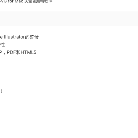
 SVG for Mac 矢量圖編輯軟件
llustrator的啓發
屬性
P，PDF和HTML5
等）