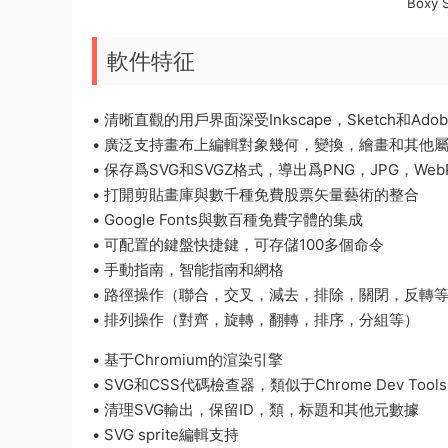
Boxy
軟件特征
• 清晰直觀的用戶界面深受Inkscape，Sketch和Adobe I
• 廣泛支持畫布上編輯對象幾何，變換，繪畫和其他
• 保存爲SVG和SVGZ格式，導出爲PNG，JPG，Web
• 打開剪貼畫庫與數千種免費股票矢量藝術的整合
• Google Fonts與數百種免費字體的集成
• 可配置的鍵盤快捷鍵，可存儲100多個命令
• 手動指南，智能指南和網格
• 路徑操作（聯合，交叉，減去，排除，關閉，反轉
• 排列操作（對齊，旋轉，翻轉，排序，分組等）
• 基于Chromium的渲染引擎
• SVG和CSS代碼檢查器，類似于Chrome Dev Tools
• 清理SVG輸出，保留ID，類，标題和其他元數據
• SVG sprite編輯支持