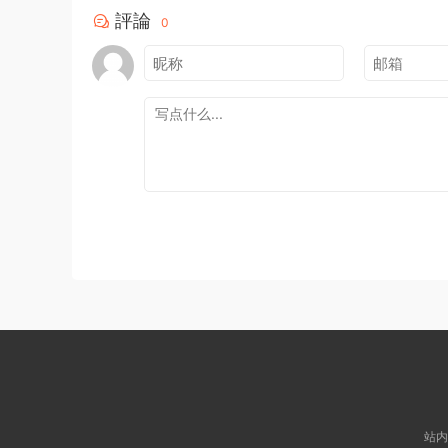
評論
0
站内