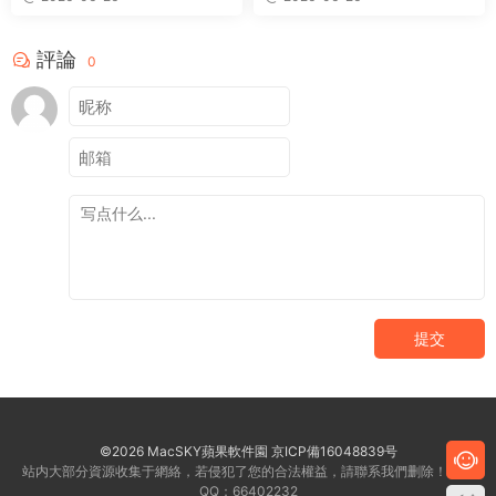
評論
0
提交
©2026 MacSKY蘋果軟件園
京ICP備16048839号
站内大部分資源收集于網絡，若侵犯了您的合法權益，請聯系我們删除！客服
QQ：66402232