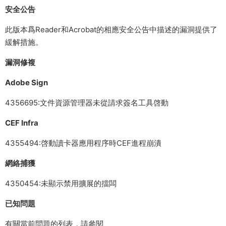
安全公告
此版本爲Reader和Acrobat的相應安全公告中描述的漏洞提供了
緩解措施。
漏洞修複
Adobe Sign
4356695:文件資源管理器未從請求簽名工具啓動
CEF Infra
4355494:啓動讀卡器應用程序時CEF進程崩潰
網絡捕獲
4350454:未顯示禁用擴展的擋闆
已知問題
有關當前問題的列表，請參閱