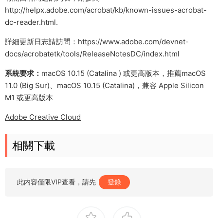
http://helpx.adobe.com/acrobat/kb/known-issues-acrobat-
dc-reader.html.
詳細更新日志請訪問：https://www.adobe.com/devnet-
docs/acrobatetk/tools/ReleaseNotesDC/index.html
系統要求：
macOS 10.15 (Catalina ) 或更高版本，推薦macOS
11.0 (Big Sur)、macOS 10.15 (Catalina)，兼容 Apple Silicon
M1 或更高版本
Adobe Creative Cloud
相關下載
此内容僅限VIP查看，請先
登錄