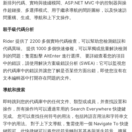
新排列代碼、實時與後綴模闆、ASP.NET MVC 中的控制器與操
作超鏈接、多選擇模式、用于繼承導航的間距圖标，以及快速訪
問重構、生成、導航和上下文操作。
殺手級代碼分析
Rider 提供了 2200 多個實時代碼檢查，可以幫助您檢測錯誤和
代碼異味。 提供 1000 多個快速修複，可以單獨或批量解決檢測
到的問題：隻需點擊 AltEnter 進行選擇。 要詳細查看您的項目
中的錯誤，請使用解決方案級錯誤分析 (SWEA)：它可以監視您
的代碼庫中的錯誤并讓您了解是否某些方面出錯，即使您沒有在
文本編輯器中打開存在問題的文件。
導航和搜索
即時跳到您的代碼庫中的任何文件、類型或成員，并查找設置和
操作，所有操作均可以通過常用的 Search Everywhere 快捷鍵
完成。 您可以查找任何符号的用法，包括跨語言用法和字符串文
字中的用法。 對于上下文導航，隻需使用一個 Navigate To 快捷
鍵即可，此快捷鍵可以将您從符号轉到其基本與派生符号、擴展