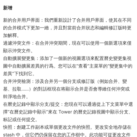
新增
新的合并用戶界面：我們重新設計了合并用戶界面，使其在不同
的合并模式下更加一緻，并且對當前合并狀态和編輯修訂版時更
加解釋。
過濾沖突文件：在合并沖突期間，現在可以使用一個新選項來僅
顯示沖突文件。
自動擴展變更集：添加了一個新的視圖選項來配置曆史變更集視
圖中自動擴展差異的行爲。您可以在“查看”主菜單的“變更集中的
差異”下找到它。
合并沖突檢測：涉及合并另一個分支或修訂版（例如合并、變
基、拉取……）的對話框現在将顯示合并是否會導緻任何沖突或
幹淨地合并。
在曆史記錄中顯示分支/提交：您現在可以通過從上下文菜單中選
擇“在曆史記錄中顯示”來在 Tower 的曆史記錄視圖中顯示分支、
标記或任何提交。
快照：創建工作副本或單個更改文件的快照。更改安全地存儲在
stash 中，但它們仍保留在您的工作樹中。此功能可從更改文件