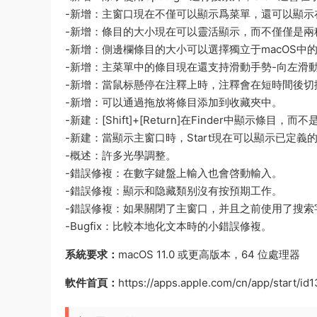
-新增：主窗口現在不僅可以顯示爲菜單，還可以顯示
-新增：條目的大小現在可以靈活顯示，而不僅僅是兩
-新增：側邊欄條目的大小可以選擇獨立于macOS中
-新增：主菜單中的條目現在還支持滑動手勢-向左滑
-新增：當鼠标懸停在注釋上時，注釋會在短時間後切
-新增：可以通過拖放将條目添加到收藏夾中。
-新建：[Shift]+[Return]在Finder中顯示條目，
-新建：當顯示主窗口時，Start現在可以顯示已定
-概述：許多光學調整。
-錯誤修複：在數字鍵盤上輸入也會啓動輸入。
-錯誤修複：顯示和隐藏類别沒有按預期工作。
-錯誤修複：如果關閉了主窗口，并且之前使用了搜索
-Bugfix：比較本地化文本時的小錯誤修複。
系統要求：
macOS 11.0 或更高版本，64 位處理器
軟件首頁：
https://apps.apple.com/cn/app/start/i