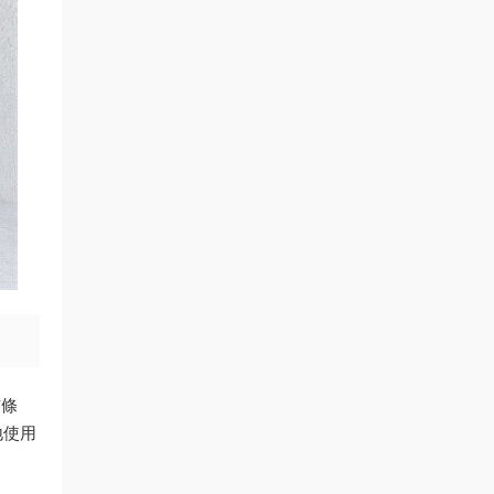
有條
地使用