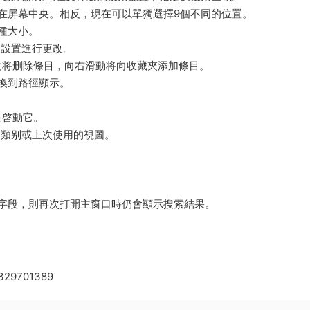
在屏幕中央。相反，現在可以單獨選擇9個不同的位置。
種大小。
的設置進行更改。
動将删除條目，向右滑動将向收藏夾添加條目。
換到路徑顯示。
而不是啓動它。
義的類别或上次使用的視圖。
字段，則再次打開主窗口時仍會顯示搜索結果。
d1329701389