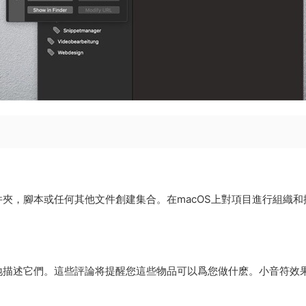
夾，腳本或任何其他文件創建集合。在macOS上對項目進行組織和
地描述它們。這些評論将提醒您這些物品可以爲您做什麽。小音符效