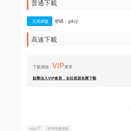
普通下載
密碼：g4cy
百度網盤
高速下載
VIP
下載價格
專享
點擊加入VIP會員，全站資源免費下載
start 7
程序快速啓動