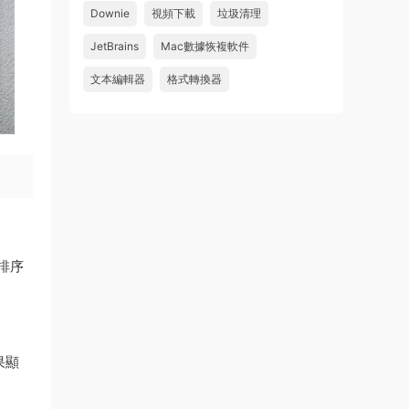
Downie
視頻下載
垃圾清理
來源：
求檔區
JetBrains
Mac數據恢複軟件
u481623166606
• 2026-08-06
文本編輯器
格式轉換器
求 Danvici 21.0.4 MAC 版
來源：
求檔區
排序
果顯