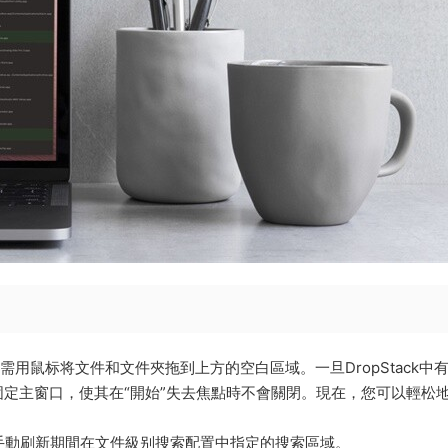
k。隻需用鼠标将文件和文件夾拖到上方的空白區域。一旦DropStack中
定主窗口，使其在“開始”失去焦點時不會關閉。現在，您可以輕松
t還會在手動刷新期間在文件級别搜索配置中指定的搜索區域。