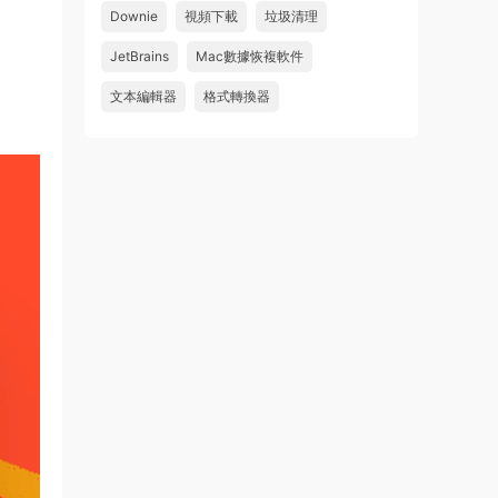
Downie
視頻下載
垃圾清理
wahaha
JetBrains
Mac數據恢複軟件
來源：
Microsoft Office 2016 for Mac v15.39 VL
中文破解版
文本編輯器
格式轉換器
u179212223945 • 2026-07-08
求spark desktop 破解版
來源：
求檔區