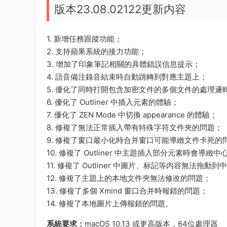
版本23.08.02122更新内容
1. 新增任務跟蹤功能；
2. 支持蘋果系統的接力功能；
3. 增加了印象筆記相關的具體錯誤信息提示；
4. 語音備注錄音結束時自動跳轉到對應主題上；
5. 優化了同時打開包含加密文件的多個文件的處理邏
6. 優化了 Outliner 中插入元素的體驗；
7. 優化了 ZEN Mode 中切換 appearance 的體驗；
8. 修複了無法正常插入帶有特殊字符文件夾的問題；
9. 修複了窗口最小化時合并窗口可能導緻文件卡死的
10. 修複了 Outliner 中主題插入部分元素時會導
11. 修複了 Outliner 中圖片、标記等内容無法拖
12. 修複了主題上的本地文件夾無法修改的問題；
13. 修複了多個 Xmind 窗口合并時報錯的問題；
14. 修複了本地圖片上傳報錯的問題。
系統要求：
macOS 10.13 或更高版本，64位處理器