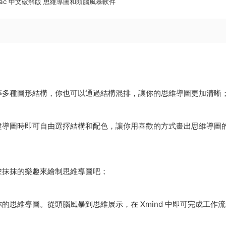
or Mac 中文破解版 思維導圖和頭腦風暴軟件
等多種圖形結構，你也可以通過結構混排，讓你的思維導圖更加清晰
建導圖時即可自由選擇結構和配色，讓你用喜歡的方式畫出思維導圖
塗抹抹的樂趣來繪制思維導圖吧；
思維導圖。從頭腦風暴到思維展示，在 Xmind 中即可完成工作流