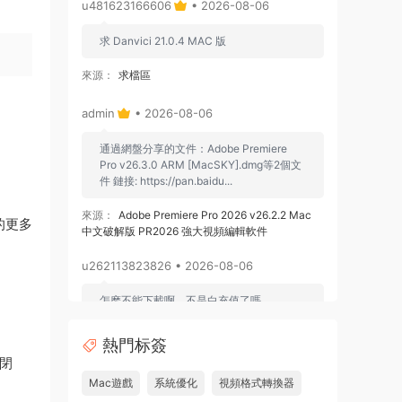
u481623166606
• 2026-08-06
求 Danvici 21.0.4 MAC 版
來源：
求檔區
admin
• 2026-08-06
通過網盤分享的文件：Adobe Premiere
；
Pro v26.3.0 ARM [MacSKY].dmg等2個文
件 鏈接: https://pan.baidu...
來源：
Adobe Premiere Pro 2026 v26.2.2 Mac
的更多
中文破解版 PR2026 強大視頻編輯軟件
u262113823826 • 2026-08-06
怎麽不能下載啊，不是白充值了嗎
來源：
Adobe Premiere Pro 2026 v26.2.2 Mac
熱門标簽
中文破解版 PR2026 強大視頻編輯軟件
閉
Mac遊戲
系統優化
視頻格式轉換器
u604731536624
• 2026-07-15