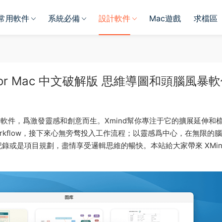
常用軟件
系統必備
設計軟件
Mac遊戲
求檔區
11172 for Mac 中文破解版 思維導圖和頭腦風暴
腦風暴軟件，爲激發靈感和創意而生。Xmind幫你專注于它的擴展延伸和
rkflow，接下來心無旁骛投入工作流程；以靈感爲中心，在無限的
或是項目規劃，盡情享受邏輯思維的暢快。本站給大家帶來 XMind