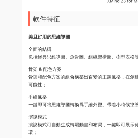
XMind 23 f
軟件特征
美且好用的思維導圖
全面的結構
包括經典思維導圖、魚骨圖、組織架構圖、樹型表格
骨架 & 配色方案
骨架和配色方案的組合構築出百變的主題風格，在創
可能性；
手繪風格
一鍵即可将思維導圖轉換爲手繪外觀。帶着小時候塗
演說模式
演說模式可自動生成轉場動畫和布局，一鍵即可展示你的
環；