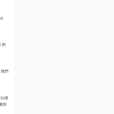
ng
m 的
成。我們
，以便
與者的