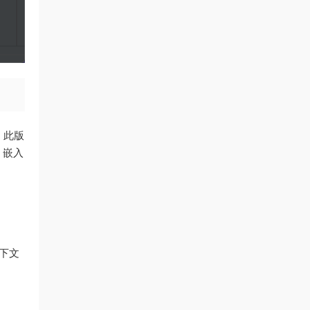
面，此版
）嵌入
下文