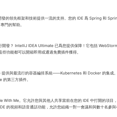
服務開發的領先框架和技術提供一流的支持。您的 IDE 爲 Spring 和 Spri
提供了專門的幫助。
發？ IntelliJ IDEA Ultimate 已爲您提供保障！它包括 WebStor
術。所有這些功能都可以開箱即用或通過免費插件獲得。
ate 提供與最流行的容器編排系統——Kubernetes 和 Docker 的集
ure 的第三方插件。
Code With Me。它允許您與其他人共享當前在您的 IDE 中打開的項目
有來自 IDE 的視頻和語音通話功能，允許您組織一對一會議和與數十名參