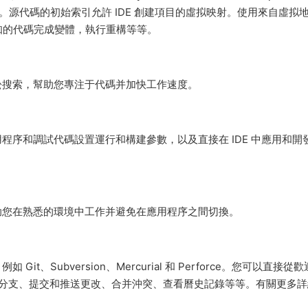
碼幫助。源代碼的初始索引允許 IDE 創建項目的虛拟映射。使用來自虛拟
知的代碼完成變體，執行重構等等。
航和輕松搜索，幫助您專注于代碼并加快工作速度。
您的應用程序和調試代碼設置運行和構建參數，以及直接在 IDE 中應用和開
成，可幫助您在熟悉的環境中工作并避免在應用程序之間切換。
 Git、Subversion、Mercurial 和 Perforce。您可以直接從
管理分支、提交和推送更改、合并沖突、查看曆史記錄等等。有關更多