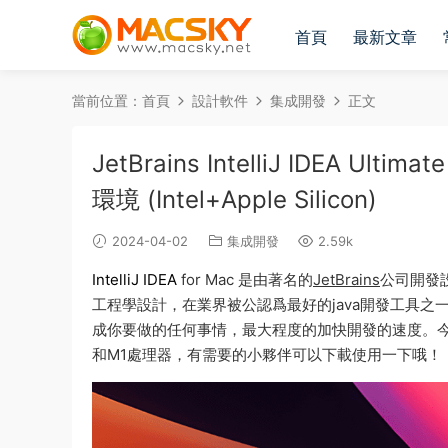
首頁
最新文章
當前位置：
首頁
設計軟件
集成開發
正文
JetBrains IntelliJ IDEA Ult
環境 (Intel+Apple Silicon)
2024-04-02
集成開發
2.59k
IntelliJ IDEA
for Mac 是由著名的
JetBrains
公司開發設
工程學設計，在業界被公認爲最好的java開發工具
成你要做的任何事情，最大程度的加快開發的速度。今天給大家帶來 Je
和M1處理器，有需要的小夥伴可以下載使用一下哦！