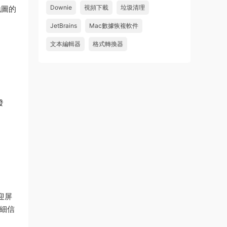
件 鏈接: https://pan.baidu...
Downie
視頻下載
垃圾清理
地圖的
來源：
Adobe Premiere Pro 2026 v26.2.2 Mac
JetBrains
Mac數據恢複軟件
中文破解版 PR2026 強大視頻編輯軟件
文本編輯器
格式轉換器
u262113823826 • 2026-08-06
怎麽不能下載啊，不是白充值了嗎
來源：
Adobe Premiere Pro 2026 v26.2.2 Mac
中文破解版 PR2026 強大視頻編輯軟件
發
歡迎屏
詳細信