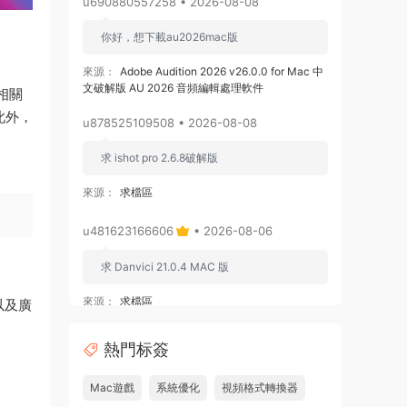
u690880557258 • 2026-08-08
你好，想下載au2026mac版
來源：
Adobe Audition 2026 v26.0.0 for Mac 中
文破解版 AU 2026 音頻編輯處理軟件
和相關
。此外，
u878525109508 • 2026-08-08
求 ishot pro 2.6.8破解版
來源：
求檔區
u481623166606
• 2026-08-06
求 Danvici 21.0.4 MAC 版
來源：
求檔區
以及廣
admin
• 2026-08-06
熱門标簽
通過網盤分享的文件：Adobe Premiere
Mac遊戲
系統優化
視頻格式轉換器
Pro v26.3.0 ARM [MacSKY].dmg等2個文