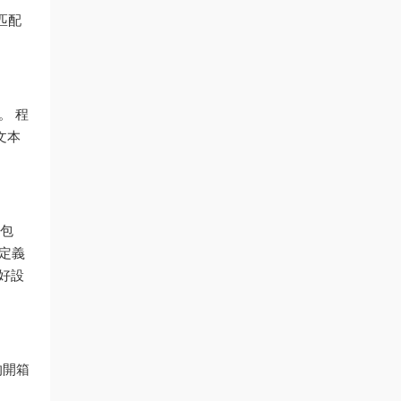
式匹配
。 程
文本
（包
自定義
偏好設
能均開箱