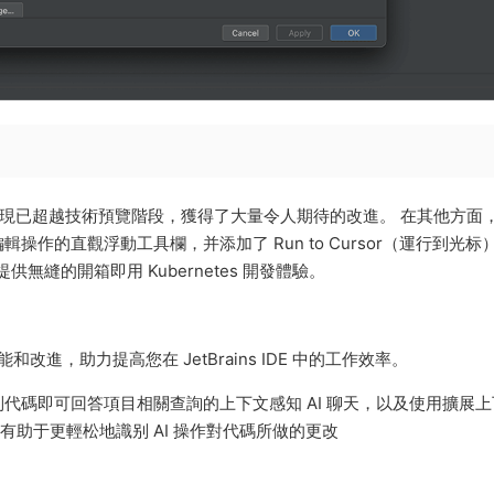
stant 持續演進，現已超越技術預覽階段，獲得了大量令人期待的改進。 在其他方
編輯操作的直觀浮動工具欄，并添加了 Run to Cursor（運行到光标
 現在提供無縫的開箱即用 Kubernetes 開發體驗。
量新功能和改進，助力提高您在 JetBrains IDE 中的工作效率。
代碼即可回答項目相關查詢的上下文感知 AI 聊天，以及使用擴展上
器有助于更輕松地識别 AI 操作對代碼所做的更改