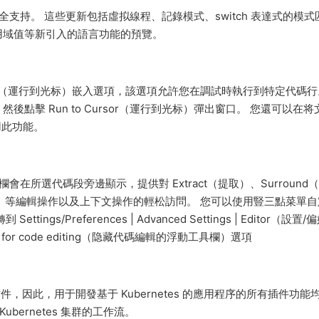
 21 功能的完全支持。 這些更新包括虛拟線程、記錄模式、switch 表達式的模
用域值等新引入的語言功能的預覽。
n to Cursor（運行到光标）嵌入選項，該選項允許您在調試時執行到特定代碼行
擊 Run to Cursor（運行到光标）彈出窗口。 您還可以在将
使用此功能。
該工具欄會在所選代碼段旁邊顯示，提供對 Extract（提取）、Surround
t（注釋）等編輯操作以及上下文操作的輕松訪問。 您可以使用豎三點菜單
/Preferences | Advanced Settings | Editor（設置/
lbar for code editing（隐藏代碼編輯的浮動工具欄）選項
ubernetes 插件，因此，用于開發基于 Kubernetes 的應用程序的所有插件功
ubernetes 集群的工作流。