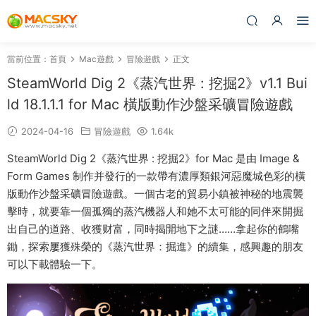
當前位置：
首頁
Mac遊戲
冒險遊戲
正文
SteamWorld Dig 2《蒸汽世界 : 挖掘2》v1.1 Bui
ld 18.1.1.1 for Mac 橫版動作沙盤采礦冒險遊戲
2024-04-16
冒險遊戲
1.64k
SteamWorld Dig 2《蒸汽世界 : 挖掘2》for Mac 是由 Image &
Form Games 制作并發行的一款帶有濃厚類銀河惡魔城色彩的橫
版動作沙盤采礦冒險遊戲。一個古老的貿易小鎮被神秘的地震襲
擊時，就要靠一個孤獨的蒸汽機器人和她不太可能的同伴來開掘
出自己的道路、收獲财富，同時揭開地下之謎……拿起你的鶴嘴
鋤，探索屢獲殊榮的《蒸汽世界：掘進》的續集，感興趣的朋友
可以下載體驗一下。