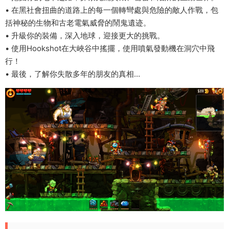
• 在黑社會扭曲的道路上的每一個轉彎處與危險的敵人作戰，包
括神秘的生物和古老電氣威脅的鬧鬼遺迹。
• 升級你的裝備，深入地球，迎接更大的挑戰。
• 使用Hookshot在大峽谷中搖擺，使用噴氣發動機在洞穴中飛
行！
• 最後，了解你失散多年的朋友的真相…