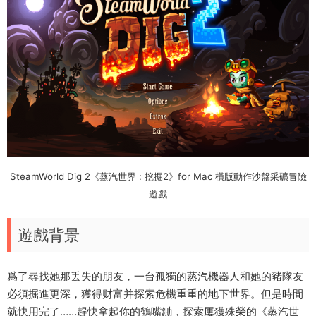
SteamWorld Dig 2《蒸汽世界 : 挖掘2》for Mac 橫版動作沙盤采礦冒險
遊戲
遊戲背景
爲了尋找她那丢失的朋友，一台孤獨的蒸汽機器人和她的豬隊友
必須掘進更深，獲得财富并探索危機重重的地下世界。但是時間
就快用完了……趕快拿起你的鶴嘴鋤，探索屢獲殊榮的《蒸汽世