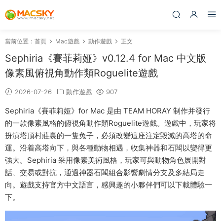
當前位置：
首頁
Mac遊戲
動作遊戲
正文
Sephiria《賽菲莉娅》v0.12.4 for Mac 中文版
像素風俯視角動作類Roguelite遊戲
2026-07-26
動作遊戲
907
Sephiria《賽菲莉娅》for Mac 是由 TEAM HORAY 制作并發行
的一款像素風格的俯視角動作類Roguelite遊戲。遊戲中，玩家将
扮演塔頂村莊裏的一隻兔子，必須改變這座注定毀滅的高塔的命
運。沿着高塔向下，與各種動物相遇，收集神器和石闆以變得更
強大。Sephiria 采用像素美術風格，玩家可與動物角色展開對
話、交易或對抗，通過神器石闆組合影響劇情分支及多結局走
向。遊戲支持官方中文語言，感興趣的小夥伴們可以下載體驗一
下。