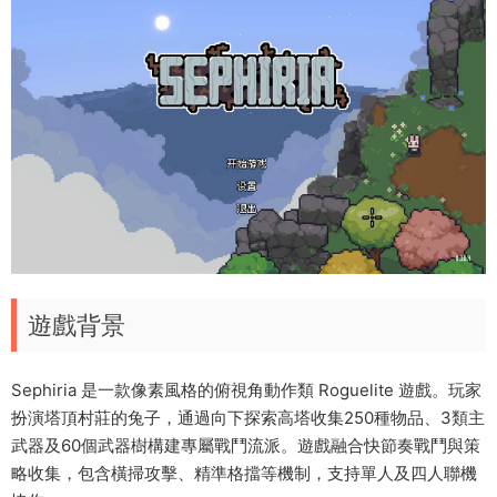
遊戲背景
Sephiria 是一款像素風格的俯視角動作類 Roguelite 遊戲。玩家
扮演塔頂村莊的兔子，通過向下探索高塔收集250種物品、3類主
武器及60個武器樹構建專屬戰鬥流派。遊戲融合快節奏戰鬥與策
略收集，包含橫掃攻擊、精準格擋等機制，支持單人及四人聯機