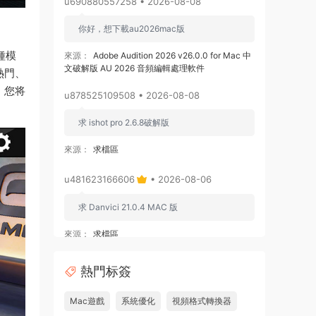
u690880557258 • 2026-08-08
你好，想下載au2026mac版
兩種模
來源：
Adobe Audition 2026 v26.0.0 for Mac 中
文破解版 AU 2026 音頻編輯處理軟件
熱門、
，您将
u878525109508 • 2026-08-08
求 ishot pro 2.6.8破解版
來源：
求檔區
u481623166606
• 2026-08-06
求 Danvici 21.0.4 MAC 版
來源：
求檔區
admin
• 2026-08-06
熱門标簽
通過網盤分享的文件：Adobe Premiere
Mac遊戲
系統優化
視頻格式轉換器
Pro v26.3.0 ARM [MacSKY].dmg等2個文