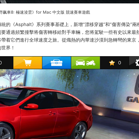
e+《狂野飙車8: 極速淩雲》for Mac 中文版 競速賽車遊戲
模式，在傳統的《Asphalt》系列賽事基礎上，新增“漂移穿越”和“傷害傳染”
則要通過頻繁撞擊将傷害轉移給對手車輛，您将駕駛一些有史以來最
将帶着它們進行全球速度之旅。從熾熱的内華達沙漠到急轉彎的東京
的世界！