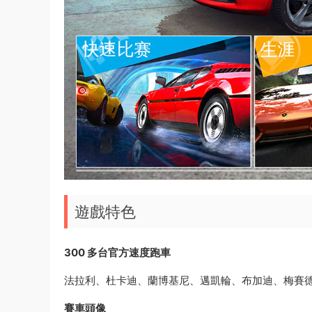
遊戲特色
300 多台官方速度跑車
法拉利、杜卡迪、蘭博基尼、邁凱輪、布加迪、梅賽
賽車頭像