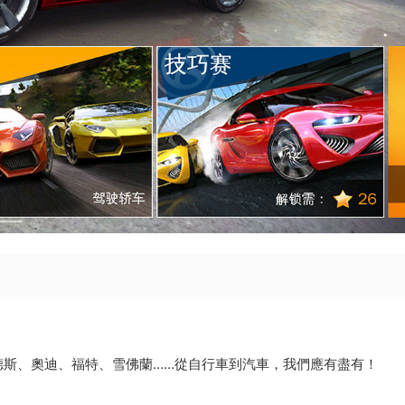
德斯、奧迪、福特、雪佛蘭……從自行車到汽車，我們應有盡有！