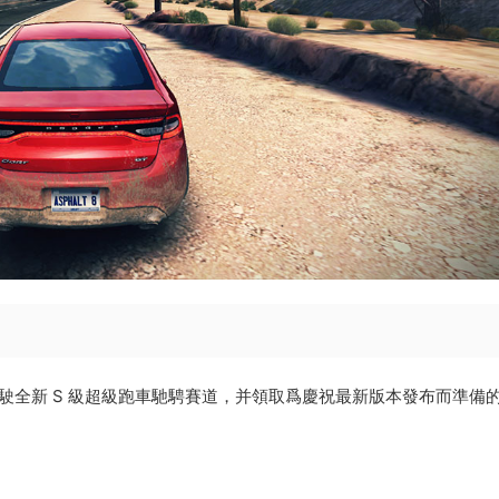
駕駛全新 S 級超級跑車馳騁賽道，并領取爲慶祝最新版本發布而準備