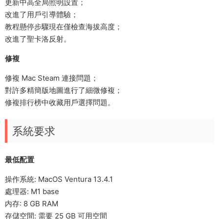
更新中高全局照明設置；
改進了用戶引導體驗；
教程懸停步驟現在僅檢查海拔高度；
改進了聖卡洛反射。
修複
修複 Mac Steam 連接問題；
對許多精簡版地圖進行了細微修複；
修複排行榜中收藏用戶選擇問題。
系統要求
最低配置
操作系統: MacOS Ventura 13.4.1
處理器: M1 base
内存: 8 GB RAM
存儲空間: 需要 25 GB 可用空間