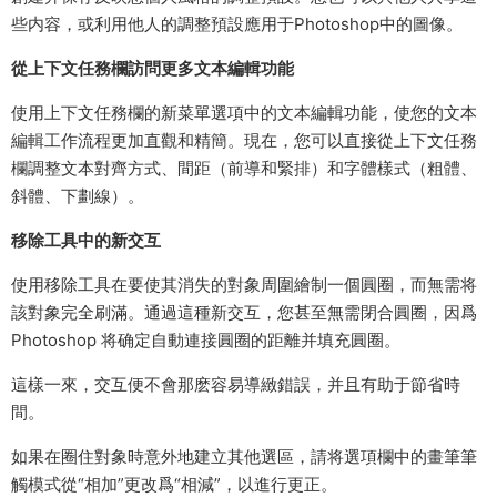
些内容，或利用他人的調整預設應用于Photoshop中的圖像。
從上下文任務欄訪問更多文本編輯功能
使用上下文任務欄的新菜單選項中的文本編輯功能，使您的文本
編輯工作流程更加直觀和精簡。現在，您可以直接從上下文任務
欄調整文本對齊方式、間距（前導和緊排）和字體樣式（粗體、
斜體、下劃線）。
移除工具中的新交互
使用移除工具在要使其消失的對象周圍繪制一個圓圈，而無需将
該對象完全刷滿。通過這種新交互，您甚至無需閉合圓圈，因爲
Photoshop 将确定自動連接圓圈的距離并填充圓圈。
這樣一來，交互便不會那麽容易導緻錯誤，并且有助于節省時
間。
如果在圈住對象時意外地建立其他選區，請将選項欄中的畫筆筆
觸模式從“相加”更改爲“相減”，以進行更正。