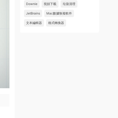
Downie
視頻下載
垃圾清理
來源：
求檔區
JetBrains
Mac數據恢複軟件
u481623166606
• 2026-08-06
文本編輯器
格式轉換器
求 Danvici 21.0.4 MAC 版
來源：
求檔區