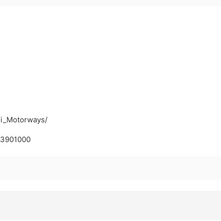
ni_Motorways/
453901000