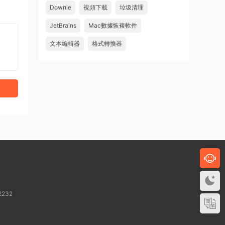
Downie
視頻下載
垃圾清理
來源：
求檔區
JetBrains
Mac數據恢複軟件
u481623166606
• 2026-08-06
文本編輯器
格式轉換器
求 Danvici 21.0.4 MAC 版
來源：
求檔區
232