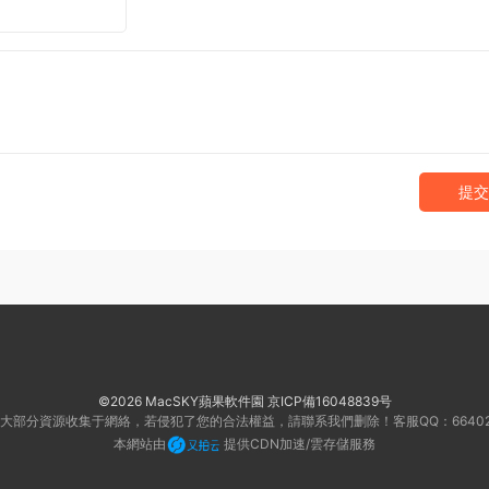
提交
©2026 MacSKY蘋果軟件園
京ICP備16048839号
大部分資源收集于網絡，若侵犯了您的合法權益，請聯系我們删除！客服QQ：66402
本網站由
提供CDN加速/雲存儲服務