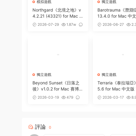
模拟遊戲
獨立遊戲
Northgard《北境之地》v
Barotrauma《潛淵
4.2.21 (43321) for Mac 中
13.4.0 for Mac 中
文破解版 維京題材戰略模
橫版潛水艇模拟策略
2026-07-29
1.87w
2026-06-27
2.
拟遊戲
0
0
獨立遊戲
獨立遊戲
Beyond Sunset《日落之
Terraria《泰拉瑞亞》
後》v1.0.2 for Mac 賽博朋
5.6 for Mac 中文
克第一人稱射擊遊戲
度橫版沙盒冒險遊戲
2026-03-19
479
2026-03-17
8.
0
0
評論
0