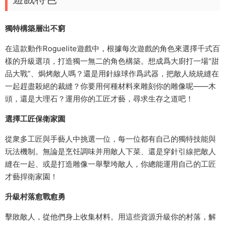
獨特構築層出不窮
在這款動作Roguelite遊戲中，根據每次遊戲的角色來選擇千式百
樣的升級選項，打造獨一無二的角色構築。想成爲大廚打一場“甜
品大戰”、焗烤敵人嗎？還是用針線球作爲武器，把敵人統統縫在
一起趕盡殺絕的裁縫？你要用何種材料來雕刻你的雕像呢——木
頭，還是大理石？運用你的工匠才藝，尋求生存之道吧！
選擇工匠保衛家園
從衆多工匠與手藝人中挑選一位，每一位都有自己的獨特技能與
玩法機制。無論是烹饪調味并用敵人下菜、還是穿針引線把敵人
縫在一起、或是打造雕像一舉擊垮敵人，你總能運用自己的工匠
才藝捍衛家園！
升級村落愈戰愈勇
擊敗敵人，從他們身上收集材料。用這些資源升級你的村落，解