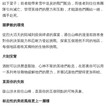
結下梁子；前者能帶來雪中送炭的戰鬥配合，而後者則往往将團
隊引向滅亡。管理英雄們的壓力和互動，才能讓他們團結一緻，
攜手赴死。
噩夢般的環境
從烈火滔天的陌城到疫病肆虐的腐宴，通往山峰的漫漫前路将會
對你的決策能力和忍耐力發起挑戰。探索五個迥然不同的地區，
每個地區都有其獨特的生物和挑戰。
片刻安甯
酒館可以供曆盡艱險、心神不甯的英雄們歇息，在那裏你可以用
一系列奇珍雜物緩解他們的壓力，并嘗試讓他們變得更加和睦。
直面你的失敗
跋山涉水前往山峰，直面你的五個弱點的可怖具象。
标志性的美術風格更上一層樓