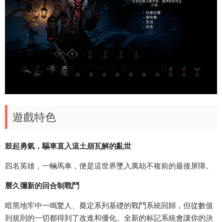
遊戲特色
鼓起勇氣，驅車直入這土崩瓦解的亂世
四名英雄，一輛馬車，便是這世界墜入萬劫不複前的最後屏障。
曆久彌新的回合制戰鬥
暗黑地牢中一鳴驚人、奠定系列基礎的戰鬥系統回歸，但從數值
到規則的一切都得到了改進和優化。全新的标記系統會讓你的決