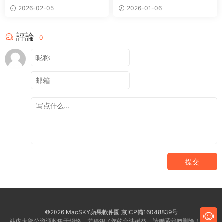
合制策略RPG遊戲
版 像素風格回合制角色扮演遊
2026-02-05
2026-01-06
戲
評論
0
提交
©2026 MacSKY蘋果軟件園
京ICP備16048839号
站内大部分資源收集于網絡，若侵犯了您的合法權益，請聯系我們删除！客服