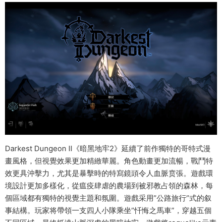
Darkest Dungeon II《暗黑地牢2》延續了前作獨特的哥特式漫
畫風格，但視覺效果更加精緻華麗。角色動畫更加流暢，戰鬥特
效更具沖擊力，尤其是暴擊時的特寫鏡頭令人血脈贲張。遊戲環
境設計更加多樣化，從瘟疫肆虐的農場到被邪教占領的森林，每
個區域都有獨特的視覺主題和氛圍。遊戲采用”公路旅行”式的叙
事結構。玩家将帶領一支四人小隊乘坐”忏悔之馬車”，穿越五個