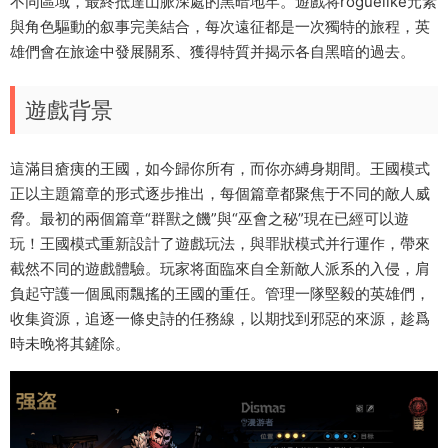
不同區域，最終抵達山脈深處的黑暗地牢。遊戲将roguelike元素
與角色驅動的叙事完美結合，每次遠征都是一次獨特的旅程，英
雄們會在旅途中發展關系、獲得特質并揭示各自黑暗的過去。
遊戲背景
這滿目瘡痍的王國，如今歸你所有，而你亦縛身期間。王國模式
正以主題篇章的形式逐步推出，每個篇章都聚焦于不同的敵人威
脅。最初的兩個篇章“群獸之饑”與“巫會之秘”現在已經可以遊
玩！王國模式重新設計了遊戲玩法，與罪狀模式并行運作，帶來
截然不同的遊戲體驗。玩家将面臨來自全新敵人派系的入侵，肩
負起守護一個風雨飄搖的王國的重任。管理一隊堅毅的英雄們，
收集資源，追逐一條史詩的任務線，以期找到邪惡的來源，趁爲
時未晚将其鏟除。