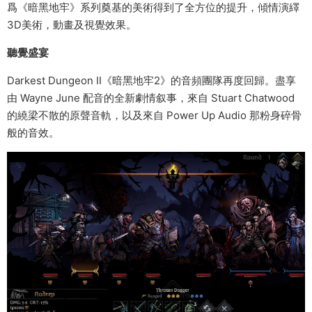
爲《暗黑地牢》系列奠基的美術得到了全方位的提升，傾情演繹
3D美術，動畫及視覺效果。
聽覺盛宴
Darkest Dungeon II《暗黑地牢2》的音頻團隊再度回歸。盡享
由 Wayne June 配音的全新劇情叙事，來自 Stuart Chatwood
的繞梁不散的原聲音軌，以及來自 Power Up Audio 那粉身碎骨
般的音效。