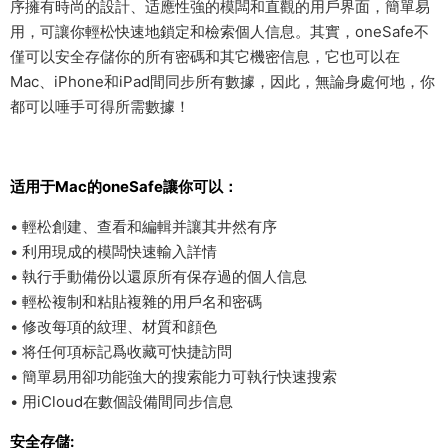
序擁有時尚的設計、适應性強的模闆和直觀的用戶界面，簡單易
用，可讓你輕松快速地鎖定和檢索個人信息。其實，oneSafe不
僅可以安全存儲你的所有密碼和其它機密信息，它也可以在
Mac、iPhone和iPad間同步所有數據，因此，無論身處何地，你
都可以唾手可得所需數據！
适用于Mac的oneSafe讓你可以：
• 輕松創建、查看和編輯并讓其井然有序
• 利用現成的模闆快速輸入詳情
• 執行手動備份以還原所有保存過的個人信息
• 輕松複制和粘貼複雜的用戶名和密碼
• 修改每項的紋理、材質和顔色
• 将任何項标記爲收藏可快捷訪問
• 簡單易用卻功能強大的搜索能力可執行快速搜索
• 用iCloud在數個設備間同步信息
安全存儲: