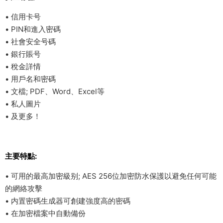
• 信用卡号
• PIN和進入密碼
• 社會安全号碼
• 銀行賬号
• 稅金詳情
• 用戶名和密碼
• 文檔; PDF、Word、Excel等
• 私人圖片
• 及更多！
主要特點:
• 可用的最高加密級别; AES 256位加密防水保護以避免任何可能
的網絡攻擊
• 内置密碼生成器可創建強度高的密碼
• 在加密檔案中自動備份