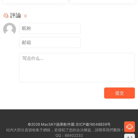
評論
0
提交
©2026 MacSKY蘋果軟件園
京ICP備16048839号
站内大部分資源收集于網絡，若侵犯了您的合法權益，請聯系我們删除！客服
QQ：66402232