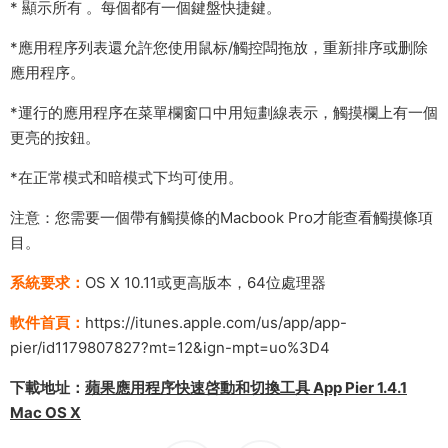
* 顯示所有 。每個都有一個鍵盤快捷鍵。
*應用程序列表還允許您使用鼠标/觸控闆拖放，重新排序或删除
應用程序。
*運行的應用程序在菜單欄窗口中用短劃線表示，觸摸欄上有一個
更亮的按鈕。
*在正常模式和暗模式下均可使用。
注意：您需要一個帶有觸摸條的Macbook Pro才能查看觸摸條項
目。
系統要求：
OS X 10.11或更高版本，64位處理器
軟件首頁：
https://itunes.apple.com/us/app/app-
pier/id1179807827?mt=12&ign-mpt=uo%3D4
下載地址：
蘋果應用程序快速啓動和切換工具 App Pier 1.4.1
Mac OS X