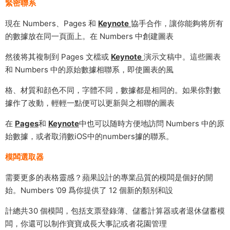
緊密聯系
現在 Numbers、Pages 和
Keynote
協手合作，讓你能夠将所有
的數據放在同一頁面上。在 Numbers 中創建圖表
然後将其複制到 Pages 文檔或
Keynote
演示文稿中。這些圖表
和 Numbers 中的原始數據相聯系，即使圖表的風
格、材質和顔色不同，字體不同，數據都是相同的。如果你對數
據作了改動，輕輕一點便可以更新與之相聯的圖表
在
Pages
和
Keynote
中也可以随時方便地訪問 Numbers 中的原
始數據，或者取消數iOS中的numbers據的聯系。
模闆選取器
需要更多的表格靈感？蘋果設計的專業品質的模闆是個好的開
始。Numbers ’09 爲你提供了 12 個新的類别和設
計總共30 個模闆，包括支票登錄薄、儲蓄計算器或者退休儲蓄模
闆，你還可以制作寶寶成長大事記或者花園管理