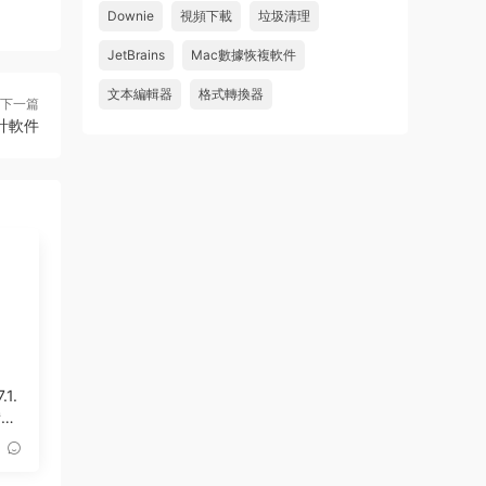
Downie
視頻下載
垃圾清理
wahaha
JetBrains
Mac數據恢複軟件
來源：
Microsoft Office 2016 for Mac v15.39 VL
中文破解版
文本編輯器
格式轉換器
下一篇
設計軟件
u179212223945 • 2026-07-08
求spark desktop 破解版
來源：
求檔區
.1.
備份