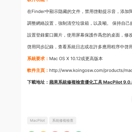
在Finder中顯示隐藏的文件，禁用啓動提示音，添
調整網絡設置，強制清空垃圾箱，以及噸。 保持自己的敬
設置登錄窗口圖片，使用屏幕保護作爲您的桌面，修改高級
啓用同步記錄，查看系統日志或在許多應用程序中啓
系統要求：
Mac OS X 10.12或更高版本
軟件主頁：
http://www.koingosw.com/products/mac
下載地址：
蘋果系統修複檢查優化工具 MacPilot 9.0.8
MacPilot
系統修複檢查