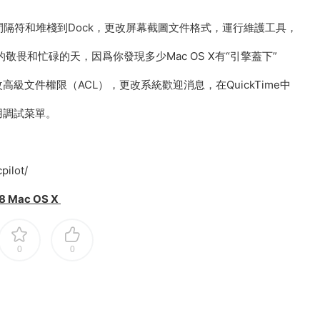
加間隔符和堆棧到Dock，更改屏幕截圖文件格式，運行維護工具，
畏和忙碌的天，因爲你發現多少Mac OS X有“引擎蓋下”
文件權限（ACL），更改系統歡迎消息，在QuickTime中
用調試菜單。
pilot/
 Mac OS X
0
0