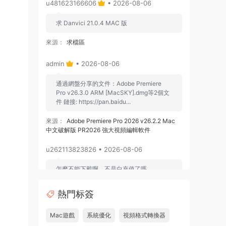
u481623166606
• 2026-08-06
求 Danvici 21.0.4 MAC 版
來源：
求檔區
admin
• 2026-08-06
通過網盤分享的文件：Adobe Premiere
Pro v26.3.0 ARM [MacSKY].dmg等2個文
件 鏈接: https://pan.baidu...
來源：
Adobe Premiere Pro 2026 v26.2.2 Mac
中文破解版 PR2026 強大視頻編輯軟件
u262113823826 • 2026-08-06
怎麽不能下載啊，不是白充值了嗎
來源：
Adobe Premiere Pro 2026 v26.2.2 Mac
熱門标簽
中文破解版 PR2026 強大視頻編輯軟件
Mac遊戲
系統優化
視頻格式轉換器
u604731536624
• 2026-07-15