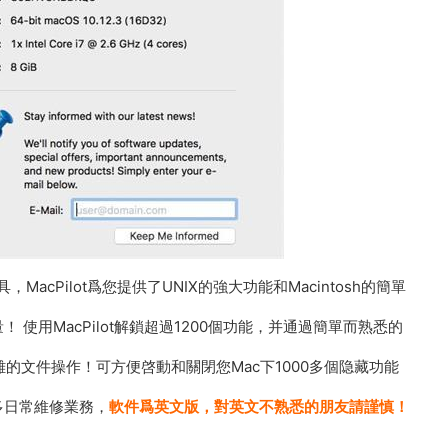
acPilot爲您提供了UNIX的強大功能和Macintosh的簡單
使用MacPilot解鎖超過1200個功能，并通過簡單而熟悉的
複雜的文件操作！可方便啓動和關閉您Mac下1000多個隐藏功能
多日常維修業務，
軟件爲英文版，對英文不熟悉的朋友請謹慎！