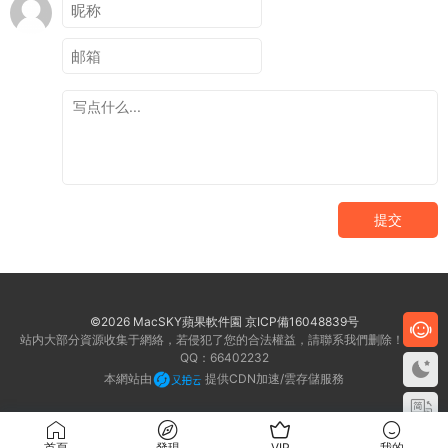
提交
©2026 MacSKY蘋果軟件園
京ICP備16048839号
站内大部分資源收集于網絡，若侵犯了您的合法權益，請聯系我們删除！客服
QQ：66402232
本網站由
提供CDN加速/雲存儲服務
首頁
發現
VIP
我的