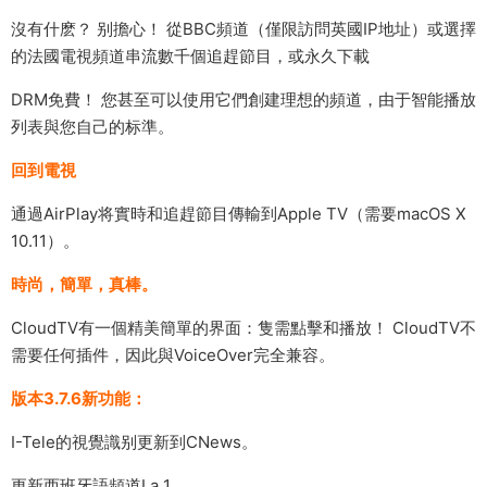
沒有什麽？ 别擔心！ 從BBC頻道（僅限訪問英國IP地址）或選擇
的法國電視頻道串流數千個追趕節目，或永久下載
DRM免費！ 您甚至可以使用它們創建理想的頻道，由于智能播放
列表與您自己的标準。
回到電視
通過AirPlay将實時和追趕節目傳輸到Apple TV（需要macOS X
10.11）。
時尚，簡單，真棒。
CloudTV有一個精美簡單的界面：隻需點擊和播放！ CloudTV不
需要任何插件，因此與VoiceOver完全兼容。
版本3.7.6新功能：
I-Tele的視覺識别更新到CNews。
更新西班牙語頻道La 1。