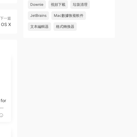
Downie
視頻下載
垃圾清理
wahaha
JetBrains
Mac數據恢複軟件
下一篇
來源：
Microsoft Office 2016 for Mac v15.39 VL
OS X
中文破解版
文本編輯器
格式轉換器
u179212223945 • 2026-07-08
求spark desktop 破解版
來源：
求檔區
 for
記錄