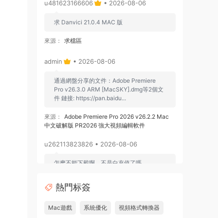
u481623166606
• 2026-08-06
求 Danvici 21.0.4 MAC 版
來源：
求檔區
admin
• 2026-08-06
通過網盤分享的文件：Adobe Premiere
Pro v26.3.0 ARM [MacSKY].dmg等2個文
件 鏈接: https://pan.baidu...
來源：
Adobe Premiere Pro 2026 v26.2.2 Mac
中文破解版 PR2026 強大視頻編輯軟件
u262113823826 • 2026-08-06
怎麽不能下載啊，不是白充值了嗎
來源：
Adobe Premiere Pro 2026 v26.2.2 Mac
熱門标簽
中文破解版 PR2026 強大視頻編輯軟件
Mac遊戲
系統優化
視頻格式轉換器
u604731536624
• 2026-07-15