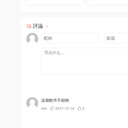
件
1
0
評論
1
這個軟件不錯喲
mtc
2017-12-14
0