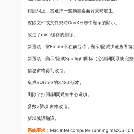
錯誤糾正，當選擇一些動畫桌面背景時發生。
擦除文件或文件夾時OnyX日志中顯示的顯示。
改進了misc緩存的删除。
新選項：當Finder不在前台時，顯示/隐藏快速查看窗
新選項：顯示/隐藏Spotlight圖标（必須關閉系統完
信息窗格得到改進。
集成SQLite3的3.18.0版本。
删除了打開/關閉通知中心選項。
參數>雜項 窗格改進。
新增俄語翻譯。
系統要求：
Mac Intel computer running macOS 10.12