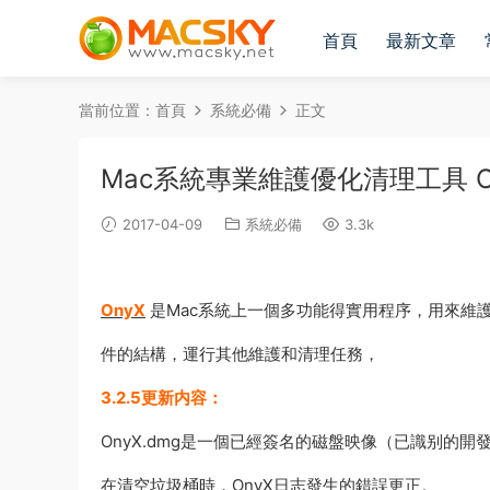
首頁
最新文章
當前位置：
首頁
系統必備
正文
Mac系統專業維護優化清理工具 OnyX 
2017-04-09
系統必備
3.3k
OnyX
是Mac系統上一個多功能得實用程序，用來維
件的結構，運行其他維護和清理任務，
3.2.5更新内容：
OnyX.dmg是一個已經簽名的磁盤映像（已識别的開
在清空垃圾桶時，OnyX日志發生的錯誤更正。