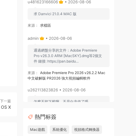
u481623166606
• 2026-08-06
求 Danvici 21.0.4 MAC 版
來源：
求檔區
admin
• 2026-08-06
通過網盤分享的文件：Adobe Premiere
Pro v26.3.0 ARM [MacSKY].dmg等2個文
件 鏈接: https://pan.baidu...
來源：
Adobe Premiere Pro 2026 v26.2.2 Mac
中文破解版 PR2026 強大視頻編輯軟件
u262113823826 • 2026-08-06
下一篇
怎麽不能下載啊，不是白充值了嗎
OS X
來源：
Adobe Premiere Pro 2026 v26.2.2 Mac
熱門标簽
中文破解版 PR2026 強大視頻編輯軟件
Mac遊戲
系統優化
視頻格式轉換器
u604731536624
• 2026-07-15