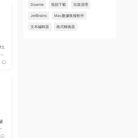
Downie
視頻下載
垃圾清理
wahaha
JetBrains
Mac數據恢複軟件
來源：
Microsoft Office 2016 for Mac v15.39 VL
中文破解版
文本編輯器
格式轉換器
u179212223945 • 2026-07-08
.1.
求spark desktop 破解版
備份
來源：
求檔區
 破
工