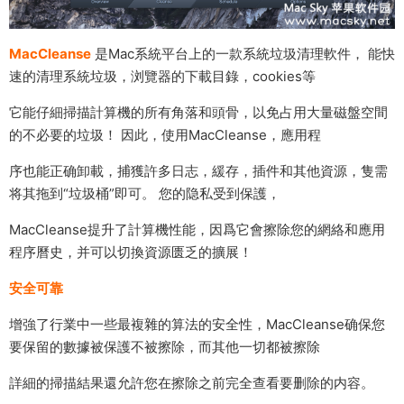
MacCleanse
是Mac系統平台上的一款系統垃圾清理軟件， 能快
速的清理系統垃圾，浏覽器的下載目錄，cookies等
它能仔細掃描計算機的所有角落和頭骨，以免占用大量磁盤空間
的不必要的垃圾！ 因此，使用MacCleanse，應用程
序也能正确卸載，捕獲許多日志，緩存，插件和其他資源，隻需
将其拖到“垃圾桶”即可。 您的隐私受到保護，
MacCleanse提升了計算機性能，因爲它會擦除您的網絡和應用
程序曆史，并可以切換資源匮乏的擴展！
安全可靠
增強了行業中一些最複雜的算法的安全性，MacCleanse确保您
要保留的數據被保護不被擦除，而其他一切都被擦除
詳細的掃描結果還允許您在擦除之前完全查看要删除的内容。