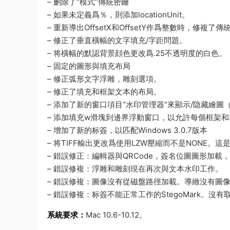
– 删除了“模式”傳統密鑰
– 如果未定義爲％，則添加locationUnit。
– 重新導出OffsetX和OffsetY作爲整數時，修
– 修正了垂直橫幅的文字填充/字距問題。
– 将橫幅的默認背景顔色更改爲.25不透明度的白色。
– 固定的圖形與填充布局
– 修正弧形文字浮雕，雕刻選項。
– 修正了填充和框架文本的布局。
– 添加了新的窗口項目“水印管理器”來顯示/隐藏繪圖（Sh
– 添加填充w滑塊到邊界浮動窗口，以允許每個框架
– 增加了新的标簽，以匹配Windows 3.0.7版本
– 将TIFF輸出更改爲使用LZW壓縮而不是NONE。這
– 錯誤修正：編輯器與QRCode，簽名位圖圖形加
– 錯誤修複：浮雕和雕刻現在再次與文本水印工作。
– 錯誤修複：圖像沒有從磁盤路徑加載。導緻沒有圖
– 錯誤修複：标簽不能正常工作的StegoMark。
系統要求：
Mac 10.6-10.12。