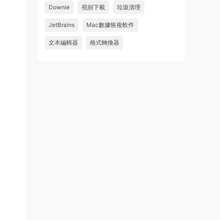
怎麽不能下載啊，不是白充值了嗎
Downie
視頻下載
垃圾清理
來源：
Adobe Premiere Pro 2026 v26.2.2 Mac
JetBrains
Mac數據恢複軟件
中文破解版 PR2026 強大視頻編輯軟件
文本編輯器
格式轉換器
u604731536624
• 2026-07-15
wahaha
來源：
Microsoft Office 2016 for Mac v15.39 VL
中文破解版