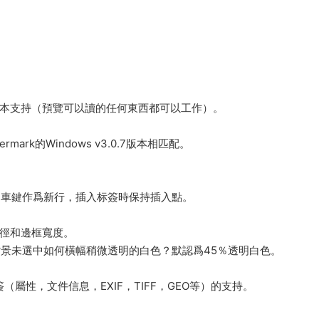
c文件的基本支持（預覽可以讀的任何東西都可以工作）。
ark的Windows v3.0.7版本相匹配。
回車鍵作爲新行，插入标簽時保持插入點。
半徑和邊框寬度。
背景未選中如何橫幅稍微透明的白色？默認爲45％透明白色。
（屬性，文件信息，EXIF，TIFF，GEO等）的支持。