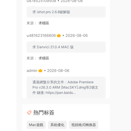
u878525109508 • 2026-08-08
求 ishot pro 2.6.8破解版
來源：
求檔區
u481623166606
• 2026-08-06
求 Danvici 21.0.4 MAC 版
來源：
求檔區
admin
• 2026-08-06
通過網盤分享的文件：Adobe Premiere
Pro v26.3.0 ARM [MacSKY].dmg等2個文
件 鏈接: https://pan.baidu...
來源：
Adobe Premiere Pro 2026 v26.2.2 Mac
中文破解版 PR2026 強大視頻編輯軟件
熱門标簽
u262113823826 • 2026-08-06
Mac遊戲
系統優化
視頻格式轉換器