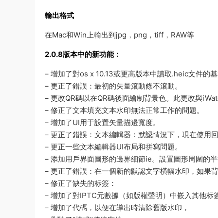
輸出格式
在Mac和Win上輸出到jpg，png，tiff，RAW等
2.0.8版本中的新功能：
– 增加了對os x 10.13或更高版本中讀取.hei
– 更正了錯誤：最初的矢量滾動條不滾動。
– 更改QR碼以在QR碼後面繪制背景色。此更改與iWaterm
– 修正了文本填充文本水印無法正常工作的問題。
– 增加了UI用于設置矢量描邊寬度。
– 更正了錯誤：文本編輯器：默認情況下，現在使用
– 更正一些文本編輯器UI布局和拼寫問題。
– 添加用戶界面圖形的邊界細節ie。設置圖形周圍的
– 更正了錯誤：在一個新的默認文字橫幅水印，如果
– 修正了缺失的标簽：
– 增加了對IPTC元數據（如版權聲明）中嵌入其他标簽
– 增加了代碼，以便在導出時清除舊版水印，