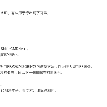
複了傳統水印。有些用于導出爲字符串。
ift-CMD-M）。
和填充的變化。
是對TIFF格式的2GB限制的解決方法，以允許大型TIFF圖像。
載，沒有發布，所以下一個編輯有幻影圖形。
像。
沒有取代創建年份。與文本水印标簽相同。