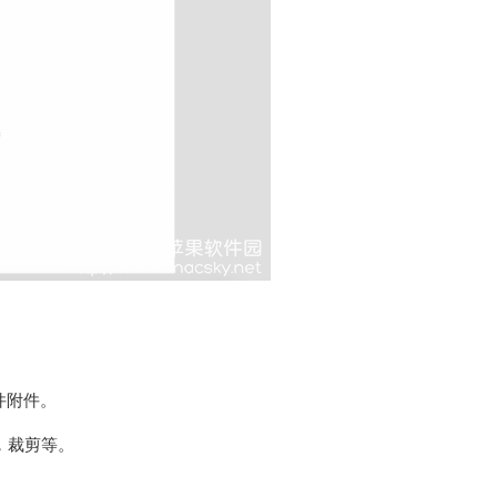
件附件。
，裁剪等。