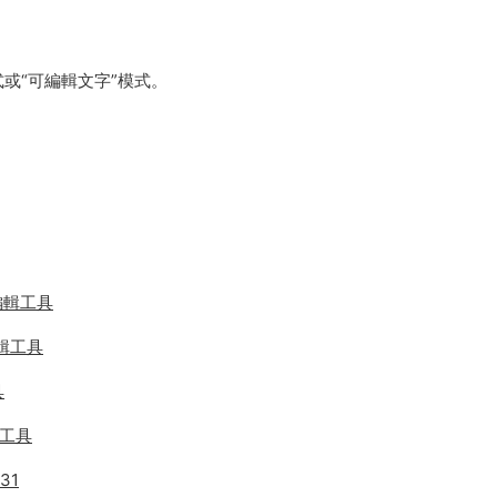
式或“可編輯文字”模式。
文件編輯工具
與編輯工具
具
解密工具
31