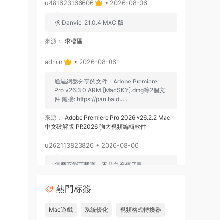
u481623166606
• 2026-08-06
求 Danvici 21.0.4 MAC 版
來源：
求檔區
admin
• 2026-08-06
通過網盤分享的文件：Adobe Premiere
Pro v26.3.0 ARM [MacSKY].dmg等2個文
件 鏈接: https://pan.baidu...
來源：
Adobe Premiere Pro 2026 v26.2.2 Mac
中文破解版 PR2026 強大視頻編輯軟件
u262113823826 • 2026-08-06
怎麽不能下載啊，不是白充值了嗎
來源：
Adobe Premiere Pro 2026 v26.2.2 Mac
熱門标簽
中文破解版 PR2026 強大視頻編輯軟件
Mac遊戲
系統優化
視頻格式轉換器
u604731536624
• 2026-07-15