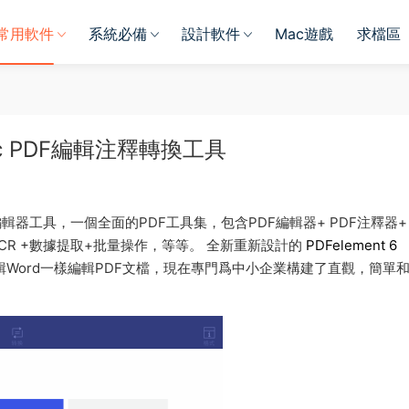
常用軟件
系統必備
設計軟件
Mac遊戲
求檔區
or Mac PDF編輯注釋轉換工具
輯器工具，一個全面的PDF工具集，包含PDF編輯器+ PDF注釋器+ 
 OCR +數據提取+批量操作，等等。 全新重新設計的
PDFelement 6
輯Word一樣編輯PDF文檔，現在專門爲中小企業構建了直觀，簡單