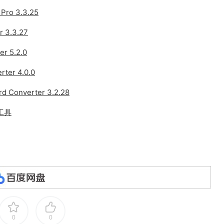
o 3.3.25
3.3.27
r 5.2.0
er 4.0.0
 Converter 3.2.28
換工具
0
0