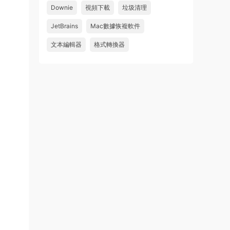
Downie
視頻下載
垃圾清理
wahaha
JetBrains
Mac數據恢複軟件
來源：
Microsoft Office 2016 for Mac v15.39 VL
中文破解版
文本編輯器
格式轉換器
u179212223945 • 2026-07-08
求spark desktop 破解版
來源：
求檔區