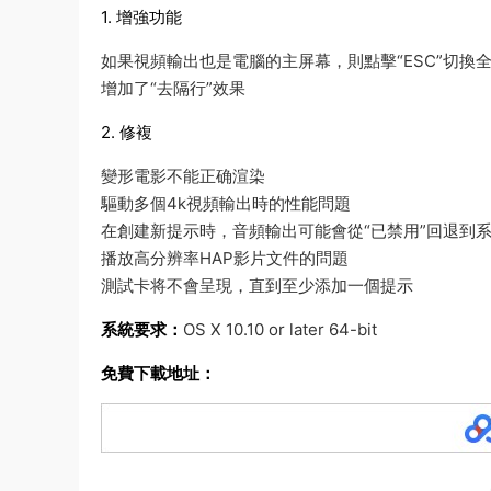
1. 增強功能
如果視頻輸出也是電腦的主屏幕，則點擊“ESC”切換
增加了“去隔行”效果
2. 修複
變形電影不能正确渲染
驅動多個4k視頻輸出時的性能問題
在創建新提示時，音頻輸出可能會從“已禁用”回退到
播放高分辨率HAP影片文件的問題
測試卡将不會呈現，直到至少添加一個提示
系統要求：
OS X 10.10 or later 64-bit
免費下載地址：