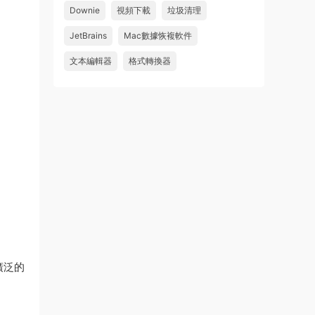
Downie
視頻下載
垃圾清理
wahaha
JetBrains
Mac數據恢複軟件
來源：
Microsoft Office 2016 for Mac v15.39 VL
中文破解版
文本編輯器
格式轉換器
u179212223945 • 2026-07-08
求spark desktop 破解版
來源：
求檔區
有廣泛的