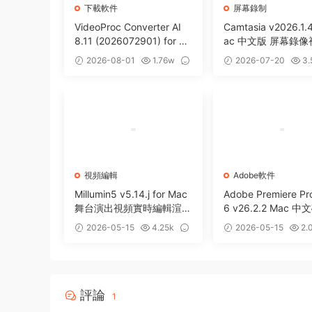
下載軟件
屏幕錄制
VideoProc Converter AI
Camtasia v2026.1.4
8.11 (2026072901) for M
ac 中文版 屏幕錄
ac 視頻編輯處理下載格式
制編輯軟件
2026-08-01
1.76w
2026-07-20
3.
轉換工具
3
0
視頻編輯
Adobe軟件
Millumin5 v5.14.j for Mac
Adobe Premiere Pr
舞台演出視頻實時編輯渲染
6 v26.2.2 Mac 
工具
PR2026 強大視頻
2026-05-15
4.25k
2026-05-15
2.
0
3
評論
1