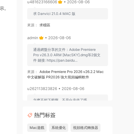
u481623166606
• 2026-08-06
提示。
求 Danvici 21.0.4 MAC 版
來源：
求檔區
admin
• 2026-08-06
通過網盤分享的文件：Adobe Premiere
Pro v26.3.0 ARM [MacSKY].dmg等2個文
件 鏈接: https://pan.baidu...
來源：
Adobe Premiere Pro 2026 v26.2.2 Mac
中文破解版 PR2026 強大視頻編輯軟件
u262113823826 • 2026-08-06
怎麽不能下載啊，不是白充值了嗎
來源：
Adobe Premiere Pro 2026 v26.2.2 Mac
熱門标簽
中文破解版 PR2026 強大視頻編輯軟件
Mac遊戲
系統優化
視頻格式轉換器
u604731536624
• 2026-07-15