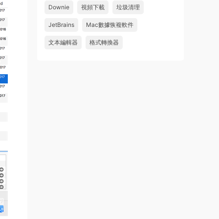
Downie
視頻下載
垃圾清理
wahaha
JetBrains
Mac數據恢複軟件
來源：
Microsoft Office 2016 for Mac v15.39 VL
中文破解版
文本編輯器
格式轉換器
u179212223945 • 2026-07-08
求spark desktop 破解版
來源：
求檔區