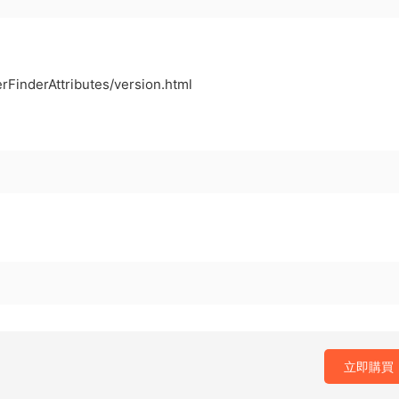
rFinderAttributes/version.html
立即購買