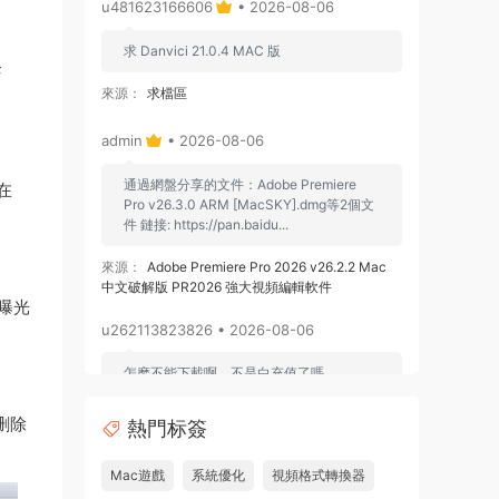
u481623166606
• 2026-08-06
求 Danvici 21.0.4 MAC 版
F
來源：
求檔區
admin
• 2026-08-06
通過網盤分享的文件：Adobe Premiere
在
Pro v26.3.0 ARM [MacSKY].dmg等2個文
件 鏈接: https://pan.baidu...
來源：
Adobe Premiere Pro 2026 v26.2.2 Mac
中文破解版 PR2026 強大視頻編輯軟件
曝光
u262113823826 • 2026-08-06
怎麽不能下載啊，不是白充值了嗎
來源：
Adobe Premiere Pro 2026 v26.2.2 Mac
全删除
熱門标簽
中文破解版 PR2026 強大視頻編輯軟件
Mac遊戲
系統優化
視頻格式轉換器
u604731536624
• 2026-07-15