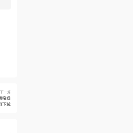
下一篇
索策略遊
戲下載