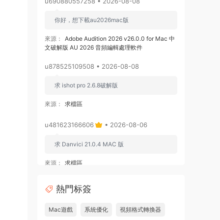
u690880557258 • 2026-08-08
你好，想下載au2026mac版
來源：
Adobe Audition 2026 v26.0.0 for Mac 中
文破解版 AU 2026 音頻編輯處理軟件
u878525109508 • 2026-08-08
求 ishot pro 2.6.8破解版
來源：
求檔區
u481623166606
• 2026-08-06
求 Danvici 21.0.4 MAC 版
來源：
求檔區
admin
• 2026-08-06
熱門标簽
通過網盤分享的文件：Adobe Premiere
Mac遊戲
系統優化
視頻格式轉換器
Pro v26.3.0 ARM [MacSKY].dmg等2個文