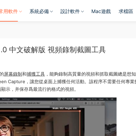
常用軟件
系統必備
設計軟件
Mac遊戲
求檔區
ro 10.1.0 中文破解版 視頻錄制截圖工具
的
屏幕錄制
和
捕獲工具
，能夠錄制高質量的視頻和抓取截圖總是想知
creen Capture，讓您從桌面上捕獲任何活動。該程序不需要任何專業
面顯示，并保存爲最流行的格式的視頻。