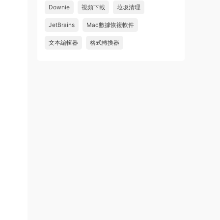
件 鏈接: https://pan.baidu...
Downie
視頻下載
垃圾清理
來源：
Adobe Premiere Pro 2026 v26.2.2 Mac
JetBrains
Mac數據恢複軟件
中文破解版 PR2026 強大視頻編輯軟件
文本編輯器
格式轉換器
u262113823826 • 2026-08-06
怎麽不能下載啊，不是白充值了嗎
來源：
Adobe Premiere Pro 2026 v26.2.2 Mac
中文破解版 PR2026 強大視頻編輯軟件