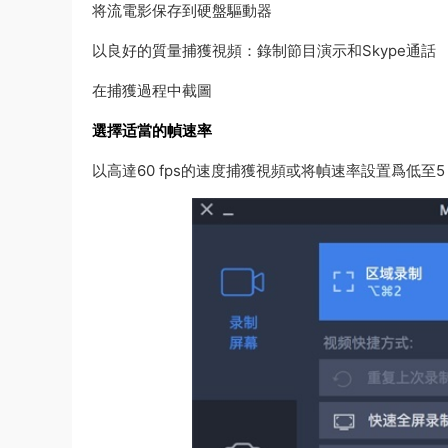
将流電影保存到硬盤驅動器
以良好的質量捕獲視頻：錄制節目演示和Skype通話
在捕獲過程中截圖
選擇适當的幀速率
以高達60 fps的速度捕獲視頻或将幀速率設置爲低至5