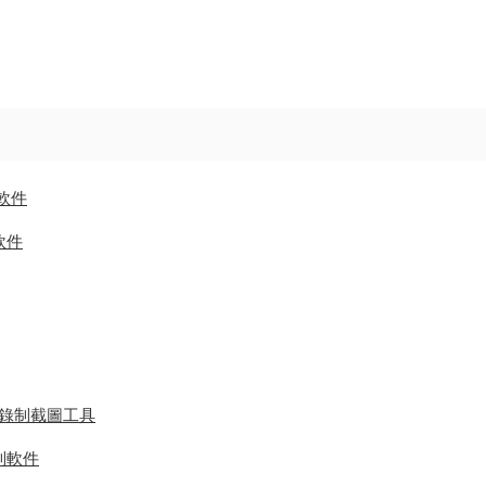
輯軟件
制軟件
版 視頻錄制截圖工具
錄制軟件