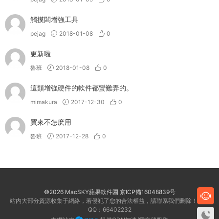
觸摸闆增強工具
pejag
2018-01-08
0
更新啦
魯班
2018-01-08
0
這類增強硬件的軟件都蠻難弄的。
mimakura
2017-12-30
0
買來不怎麽用
魯班
2017-12-28
0
©2026 MacSKY蘋果軟件園
京ICP備16048839号
站内大部分資源收集于網絡，若侵犯了您的合法權益，請聯系我們删除！客服
QQ：66402232