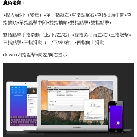
魔術老鼠：
•捏入/縮小（變焦）•單手指敲左•單指點擊右•單指抽頭中間•單
指抽頭•單指點擊中間•雙指抽頭•雙指點擊•雙指點擊•
雙指點擊手指滑動（上/下/左/右）•雙指尖抽頭左/右•三指敲擊•
三指點擊•三指滑動（上/下/左/右）•四指向上滑動
down•四指點擊•向左/向右提示